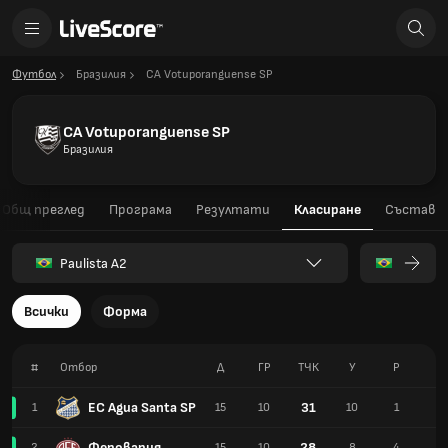
Футбол
Бразилия
CA Votuporanguense SP
CA Votuporanguense SP
Бразилия
Общ преглед
Програма
Резултати
Класиране
Състав
Paulista A2
Всички
Форма
#
Отбор
Д
ГР
TЧК
У
Р
З
EC Agua Santa SP
31
1
15
10
10
1
4
Феровария
28
2
15
10
8
4
3