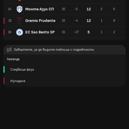
Монте Азул СП
12
14
15
-5
2
6
7
Gremio Prudente
12
15
15
-4
1
9
5
EC Sao Bento SP
5
16
15
-17
1
2
12
Завъртете, за да видите таблица с подробности
Легенда
Следваща фаза
Изпадане