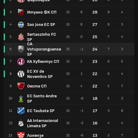
Итуано ФК СП
28
3
15
8
8
4
3
Sao Jose EC SP
27
4
15
8
8
3
4
Sertaozinho FC
25
5
15
0
7
4
4
SP
CA
Votuporanguense
24
6
15
-1
7
3
5
SP
КА Хувентус СП
23
7
15
2
6
5
4
EC XV de
22
8
15
1
6
4
5
Novembro SP
Оесте СП
22
9
15
4
5
7
3
EC Santo Andre
18
10
15
-6
5
3
7
SP
EC Taubate SP
17
11
15
-1
3
8
4
AA Internacional
16
12
15
-3
4
4
7
Limeira SP
Линензе
13
13
15
-6
2
7
6