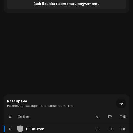
Виж всички настоящи резултати
Класиране
Настоящо класиране на Kansallinen Liiga
#
Отбор
Д
ГР
TЧК
IF Gnistan
13
6
14
-11