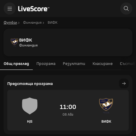
Футбол
Финландия
ВИФК
ВИФК
Финландия
Общ преглед
Програма
Резултати
Класиране
Състав
Предстояща програма
11:00
08 Авг
HJS
ВИФК