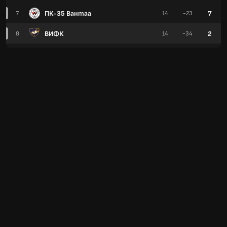
ПК-35 Вантаа
7
7
14
-23
ВИФК
2
8
14
-34