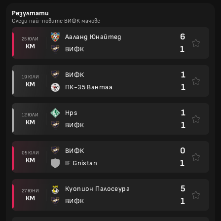
Резултати
Следи най-новите ВИФК мачове
6
Ааланд Юнайтед
25 ЮЛИ
КМ
1
ВИФК
1
ВИФК
19 ЮЛИ
КМ
1
ПК-35 Вантаа
1
Hps
12 ЮЛИ
КМ
1
ВИФК
0
ВИФК
05 ЮЛИ
КМ
1
IF Gnistan
5
Куопион Палосеура
27 ЮНИ
КМ
1
ВИФК