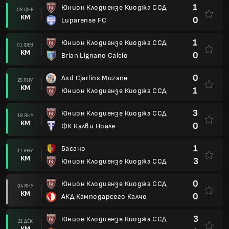
1
Юнион Клодиензе Киоджа ССД
08 ФЕВ
КМ
0
Luparense FC
1
Юнион Клодиензе Киоджа ССД
01 ФЕВ
КМ
0
Brian Lignano Calcio
0
Asd Cjarlins Muzane
25 ЯНУ
КМ
1
Юнион Клодиензе Киоджа ССД
3
Юнион Клодиензе Киоджа ССД
18 ЯНУ
КМ
0
ФК Калви Ноале
1
Басано
11 ЯНУ
КМ
3
Юнион Клодиензе Киоджа ССД
0
Юнион Клодиензе Киоджа ССД
04 ЯНУ
КМ
0
АКД Камподарсего Калчо
3
Юнион Клодиензе Киоджа ССД
21 ДЕК
КМ