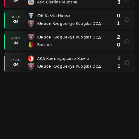
КМ
3
Asd Cjarlins Muzane
0
ФК Калви Ноале
20 СЕП
КМ
1
Юнион Клодиензе Киоджа ССД
2
Юнион Клодиензе Киоджа ССД
14 СЕП
КМ
0
Басано
1
АКД Камподарсего Калчо
07 СЕП
КМ
1
Юнион Клодиензе Киоджа ССД