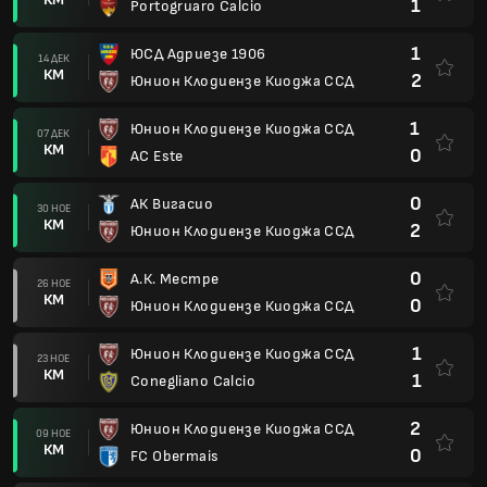
1
Portogruaro Calcio
1
ЮСД Адриезе 1906
14 ДЕК
КМ
2
Юнион Клодиензе Киоджа ССД
1
Юнион Клодиензе Киоджа ССД
07 ДЕК
КМ
0
AC Este
0
АК Вигасио
30 НОЕ
КМ
2
Юнион Клодиензе Киоджа ССД
0
А.К. Местре
26 НОЕ
КМ
0
Юнион Клодиензе Киоджа ССД
1
Юнион Клодиензе Киоджа ССД
23 НОЕ
КМ
1
Conegliano Calcio
2
Юнион Клодиензе Киоджа ССД
09 НОЕ
КМ
0
FC Obermais