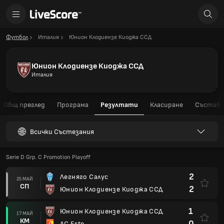
Футбол
Италия
Юнион Клодиензе Киоджа ССД
Юнион Клодиензе Киоджа ССД
Италия
Общ преглед
Програма
Резултати
Класиране
Състав
Всички Състезания
Serie D Grp. C Promotion Playoff
2
Легняго Салус
25 МАЙ
СП
2
Юнион Клодиензе Киоджа ССД
1
Юнион Клодиензе Киоджа ССД
17 МАЙ
КМ
0
AC Este