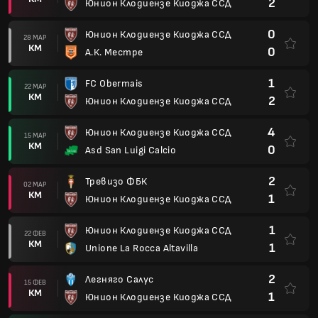
2
Юнион Клодиензе Киоджа ССД
0
Юнион Клодиензе Киоджа ССД
28 МАР
КМ
0
А.К. Местре
1
FC Obermais
22 МАР
КМ
2
Юнион Клодиензе Киоджа ССД
4
Юнион Клодиензе Киоджа ССД
15 МАР
КМ
0
Asd San Luigi Calcio
2
Тревизо ФБК
02 МАР
КМ
1
Юнион Клодиензе Киоджа ССД
1
Юнион Клодиензе Киоджа ССД
22 ФЕВ
КМ
1
Unione La Rocca Altavilla
2
Легняго Салус
15 ФЕВ
КМ
1
Юнион Клодиензе Киоджа ССД