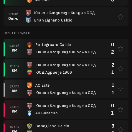
Юнион Клодиензе Киоджа ССД
17 МАЙ
Отм.
Brian Lignano Calcio
Серия D: Група C
0
Portogruaro Calcio
03 МАЙ
КМ
2
Юнион Клодиензе Киоджа ССД
2
Юнион Клодиензе Киоджа ССД
26 АПР
КМ
1
ЮСД Адриезе 1906
1
AC Este
17 АПР
КМ
1
Юнион Клодиензе Киоджа ССД
0
Юнион Клодиензе Киоджа ССД
12 АПР
КМ
1
АК Вигасио
3
Conegliano Calcio
02 АПР
КМ