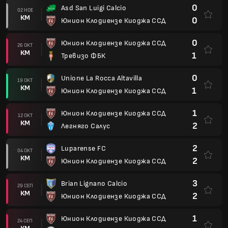
0
Asd San Luigi Calcio
02 НОЕ
КМ
0
Юнион Клодиензе Киоджа ССД
0
Юнион Клодиензе Киоджа ССД
26 ОКТ
КМ
1
Тревизо ФБК
0
Unione La Rocca Altavilla
19 ОКТ
КМ
1
Юнион Клодиензе Киоджа ССД
1
Юнион Клодиензе Киоджа ССД
12 ОКТ
КМ
2
Легняго Салус
2
Luparense FC
04 ОКТ
КМ
2
Юнион Клодиензе Киоджа ССД
3
Brian Lignano Calcio
29 СЕП
КМ
2
Юнион Клодиензе Киоджа ССД
1
Юнион Клодиензе Киоджа ССД
24 СЕП