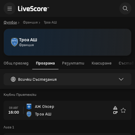
Футбол
Франция
Троа АШ
Троа АШ
Франция
Общ преглед
Програма
Резултати
Класиране
Състав
Всички Състезания
Клубни Приятелски
АЖ Оксер
08 АВГ
16:00
СР
Троа АШ
Любим
Лига 1