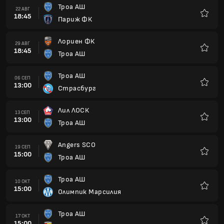
Троа АШ
22 АВГ
18:45
Париж ФК
Любим
Лориен ФК
29 АВГ
18:45
Троа АШ
Любим
Троа АШ
06 СЕП
13:00
Страсбург
Любим
Лил ЛОСК
13 СЕП
13:00
Троа АШ
Любим
Angers SCO
19 СЕП
15:00
Троа АШ
Любим
Троа АШ
10 ОКТ
15:00
Олимпик Марсилия
Любим
Троа АШ
17 ОКТ
15:00