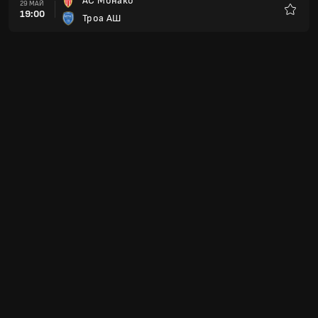
АС Монако
29 МАЙ
19:00
Троа АШ
Любим