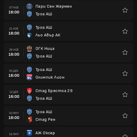
Пари Сен Жермен
07 НОЕ
16:00
Троа АШ
Любим
Троа АШ
21 НОЕ
16:00
Льо Авър АК
Любим
ОГК Ница
28 НОЕ
16:00
Троа АШ
Любим
Троа АШ
05 ДЕК
16:00
Олимпик Лион
Любим
Стад Брестоа 29
12 ДЕК
16:00
Троа АШ
Любим
Троа АШ
02 ЯНУ
16:00
Стад Рен
Любим
АЖ Оксер
16 ЯНУ