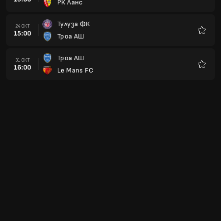
РК Ланс
Любим
Тулуза ФК
24 ОКТ
15:00
Троа АШ
Любим
Троа АШ
31 ОКТ
16:00
Le Mans FC
Любим