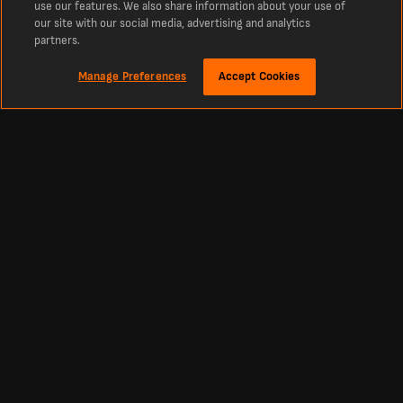
use our features. We also share information about your use of
our site with our social media, advertising and analytics
partners.
Manage Preferences
Accept Cookies
Относно
Най-нови резултати и точки на УАНЛ Тигрес
Най-новите резултати на УАНЛ Тигрес, на живо днес. Последните
резултати и точки на УАНЛ Тигрес за този сезон. Актуални резултати на
живо от днес и предишни резултати от сезона.
Футбол в България
Футбол от чужбина
Футболни резултати
Резултати от Висшата Лига
Резултати от Първа Лига
Класиране във Висшата Лига
Класиране в Първа Лига
Резултати от Ла Лига
Резултати от Втора Лига
Резултати от Бундеслига
Класиране в Втора Лига
Резултати от Шампионската Лига