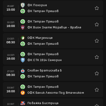
ФК Похорие
28 АВГ
15:00
ФК Татран Прешов
Любим
ФК Татран Прешов
05 СЕП
16:00
ФК Вион Злате Моравце - Врабле
Любим
ОФК Малзенице
13 СЕП
08:30
ФК Татран Прешов
Любим
ФК Татран Прешов
19 СЕП
16:00
ФК СТК 1914 Саморин
Любим
Слован Братислава Б
27 СЕП
08:30
ФК Татран Прешов
Любим
ФК Татран Прешов
03 ОКТ
16:00
ОФК Баник Лехота Под Втачником
Любим
Поважка Бистрица
10 ОКТ