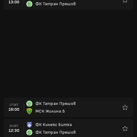
13:00
ФК Татран Прешов
Любим
ФК Татран Прешов
17 ОКТ
16:00
МСК Жилина Б
Любим
ФК Кинекс Битка
24 ОКТ
12:30
ФК Татран Прешов
Любим
ФК Татран Прешов
31 ОКТ
17:00
ФК Слован Галанта
Любим
ФК Татран Прешов
07 НОЕ
17:00
ФК Хумене
Любим
ФК Татран Прешов
14 НОЕ
17:00
Зволен
Любим
МФК Татран Липтовски Микулас
26 ФЕВ
17:00
ФК Татран Прешов
Любим