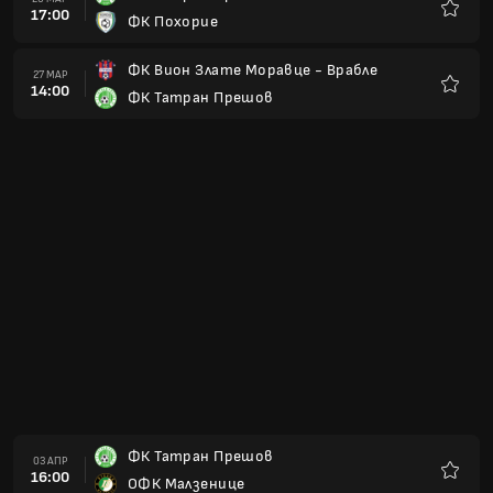
16:00
Слован Братислава Б
Любим
ОФК Баник Лехота Под Втачником
17 АПР
14:30
ФК Татран Прешов
Любим
ФК Татран Прешов
24 АПР
16:00
Поважка Бистрица
Любим
МСК Жилина Б
02 МАЙ
08:30
ФК Татран Прешов
Любим
ФК Татран Прешов
07 МАЙ
15:00
ФК Кинекс Битка
Любим
ФК Слован Галанта
14 МАЙ
15:00
ФК Татран Прешов
Любим