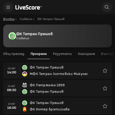
Футбол
Словакия
ФК Татран Прешов
ФК Татран Прешов
Словакия
Общ преглед
Програма
Резултати
Класиране
Състав
ФК Татран Прешов
08 АВГ
14:00
МФК Татран Липтовски Микулас
Любим
ФК Петржалка 1898
16 АВГ
08:30
ФК Татран Прешов
Любим
ФК Татран Прешов
22 АВГ
16:00
ФК Интер Братислава
Любим