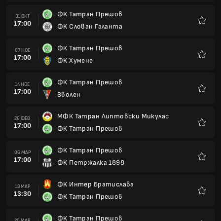
ФК Татран Прешов
06 МАР
17:00
ФК Петржалка 1898
Любим
ФК Интер Братислава
13 МАР
13:30
ФК Татран Прешов
Любим
ФК Татран Прешов
20 МАР
17:00
ФК Похорие
Любим
ФК Вион Злате Моравце - Врабле
27 МАР
14:00
ФК Татран Прешов
Любим
ФК Татран Прешов
03 АПР
16:00
ОФК Малзенице
Любим
ФК СТК 1914 Саморин
10 АПР
14:00
ФК Татран Прешов
Любим
ФК Татран Прешов
14 АПР