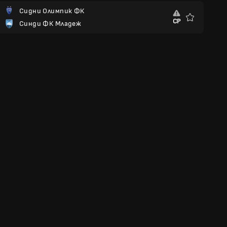
Сидни Олимпик ФК
СР
Синди ФК Младеж
Любими