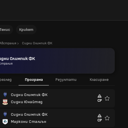
Тенис
Крикет
Австралия
Сидни Олимпик ФК
идни Олимпик ФК
стралия
реглед
Програма
Резултати
Класиране
Сидни Олимпик ФК
СР
Сидни Юнайтед
Любими
Сидни Олимпик ФК
СР
Маркони Сталиън
Любими