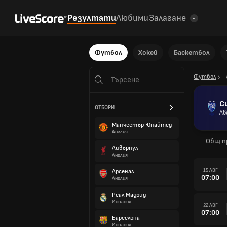
Резултати
Любими
Залагане
Футбол
Хокей
Баскетбол
Футбол
С
ОТБОРИ
Ав
Манчестър Юнайтед
Англия
Общ п
Ливърпул
Англия
15 АВГ
Арсенал
07:00
Англия
Реал Мадрид
Испания
22 АВГ
07:00
Барселона
Испания