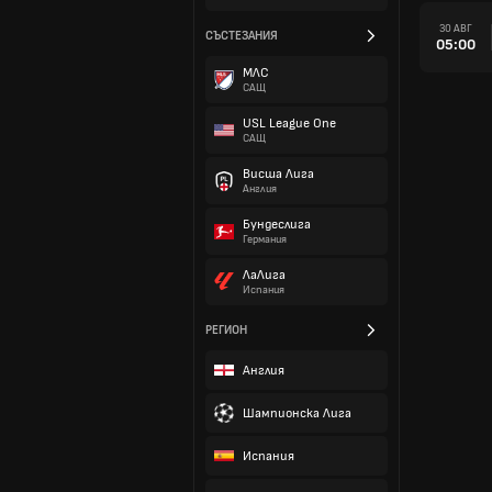
30 АВГ
СЪСТЕЗАНИЯ
05:00
МЛС
САЩ
USL League One
САЩ
Висша Лига
Англия
Бундеслига
Германия
ЛаЛига
Испания
РЕГИОН
Англия
Шампионска Лига
Испания