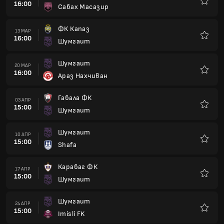
16:00
Сабах Масазир
Любим
ФК Капаз
13 МАР
16:00
Шумгаит
Любим
Шумгаит
20 МАР
16:00
Араз Нахчиван
Любим
Габала ФК
03 АПР
15:00
Шумгаит
Любим
Шумгаит
10 АПР
15:00
Shafa
Любим
Карабаг ФК
17 АПР
15:00
Шумгаит
Любим
Шумгаит
24 АПР
15:00
Imisli FK
Любим