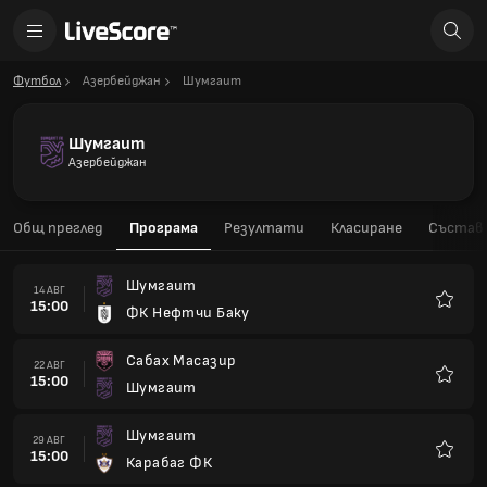
Футбол
Азербейджан
Шумгаит
Шумгаит
Азербейджан
Общ преглед
Програма
Резултати
Класиране
Състав
Шумгаит
14 АВГ
15:00
ФК Нефтчи Баку
Любим
Сабах Масазир
22 АВГ
15:00
Шумгаит
Любим
Шумгаит
29 АВГ
15:00
Карабаг ФК
Любим