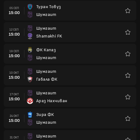
Туран Товуз
05 СЕП
15:00
Шумгаит
Любим
Шумгаит
12 СЕП
15:00
Shamakhi FK
Любим
ФК Капаз
19 СЕП
15:00
Шумгаит
Любим
Шумгаит
10 ОКТ
15:00
Габала ФК
Любим
Шумгаит
17 ОКТ
15:00
Араз Нахчиван
Любим
Зира ФК
24 ОКТ
15:00
Шумгаит
Любим
Шумгаит
31 ОКТ