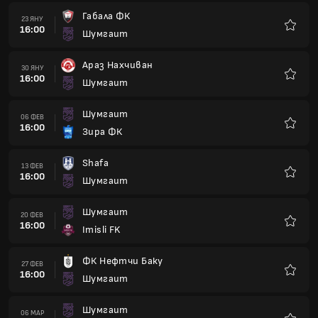
Габала ФК
23 ЯНУ
16:00
Шумгаит
Любим
Араз Нахчиван
30 ЯНУ
16:00
Шумгаит
Любим
Шумгаит
06 ФЕВ
16:00
Зира ФК
Любим
Shafa
13 ФЕВ
16:00
Шумгаит
Любим
Шумгаит
20 ФЕВ
16:00
Imisli FK
Любим
ФК Нефтчи Баку
27 ФЕВ
16:00
Шумгаит
Любим
Шумгаит
06 МАР