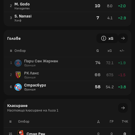
M. Godo
10
8.0
+2.0
2
Нападател
S. Nanasi
7
4.1
+2.9
3
Халф
Голове
xG
#
Отбор
G
xG
+/-
Пари Сен Жермен
74
72.1
+1.9
1
Франция
РК Ланс
66
67.5
-1.5
2
Франция
Страсбург
58
54.2
+3.8
6
Франция
Класиране
Настоящо класиране на Лига 1
#
Отбор
Д
ГР
TЧК
Стад Рен
0
15
0
0