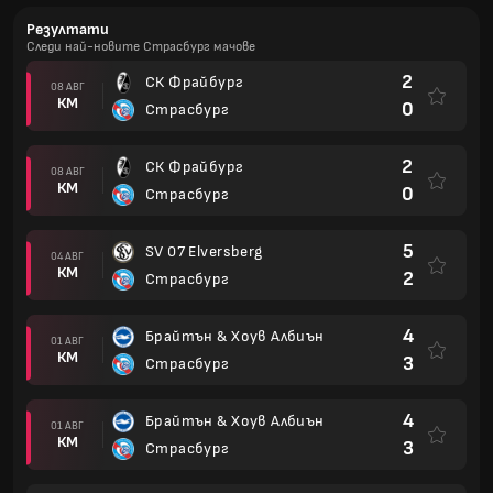
Резултати
Следи най-новите Страсбург мачове
2
СК Фрайбург
08 АВГ
КМ
0
Страсбург
2
СК Фрайбург
08 АВГ
КМ
0
Страсбург
5
SV 07 Elversberg
04 АВГ
КМ
2
Страсбург
4
Брайтън & Хоув Албиън
01 АВГ
КМ
3
Страсбург
4
Брайтън & Хоув Албиън
01 АВГ
КМ
3
Страсбург