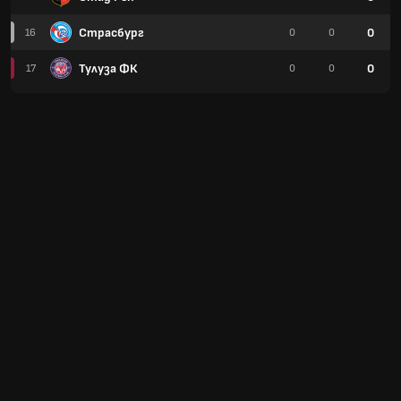
Страсбург
0
16
0
0
Тулуза ФК
0
17
0
0