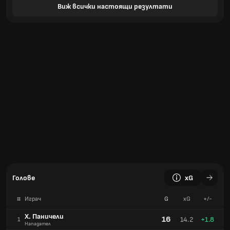
Виж всички настоящи резултати
Голове
xG
#
Играч
G
xG
+/-
Х. Паничели
16
14.2
+1.8
1
Нападател