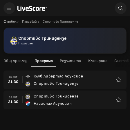
Футбол
Парагвай
Спортиво Тринидензе
Спортиво Тринидензе
Парагвай
Общ преглед
Програма
Резултати
Класиране
Състав
Клуб Либертад Асунсион
10 АВГ
21:30
Спортиво Тринидензе
Любим
Спортиво Тринидензе
15 АВГ
21:30
Насионал Асунсион
Любим