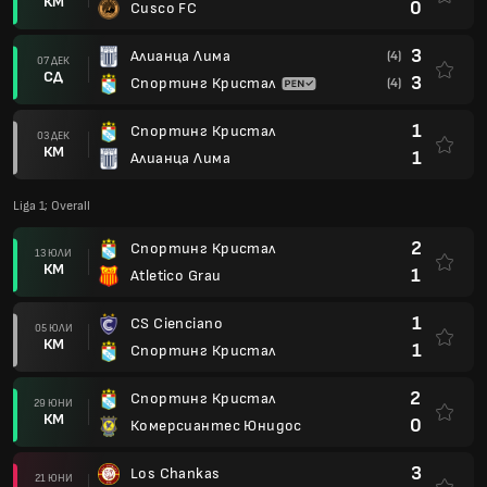
КМ
0
Cusco FC
3
Алианца Лима
(4)
07 ДЕК
СД
3
Спортинг Кристал
(4)
1
Спортинг Кристал
03 ДЕК
КМ
1
Алианца Лима
Liga 1; Overall
2
Спортинг Кристал
13 ЮЛИ
КМ
1
Atletico Grau
1
CS Cienciano
05 ЮЛИ
КМ
1
Спортинг Кристал
2
Спортинг Кристал
29 ЮНИ
КМ
0
Комерсиантес Юнидос
3
Los Chankas
21 ЮНИ