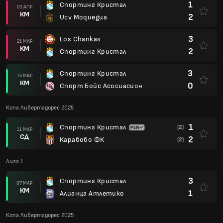
1
Спортинг Кристал
03 АПР
КМ
2
Ucv Moquegua
3
Los Chankas
21 МАР
КМ
2
Спортинг Кристал
3
Спортинг Кристал
15 МАР
КМ
0
Спорт Бойс Асосиасион
Копа Либертадорес 2025
1
Спортинг Кристал
(2)
11 МАР
СД
2
Карабобо ФК
(2)
Лига 1
3
Спортинг Кристал
07 МАР
КМ
1
Алианца Атлетико
Копа Либертадорес 2025