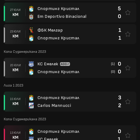
5
Спортинг Кристал
27 ЮЛИ
КМ
0
Em Deportivo Binacional
1
ФБК Мелгар
23 ЮЛИ
КМ
1
Спортинг Кристал
Копа Судамерикана 2023
0
КС Емелек
(1)
20 ЮЛИ
КМ
0
Спортинг Кристал
(0)
Лига 1 2023
3
Спортинг Кристал
15 ЮЛИ
КМ
2
Carlos Mannucci
Копа Судамерикана 2023
0
Спортинг Кристал
13 ЮЛИ
КМ
1
КС Емелек