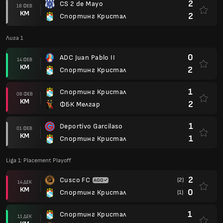
2
CS 2 de Mayo
18 ФЕВ
КМ
2
Спортинг Кристал
Лига 1
0
ADC Juan Pablo II
14 ФЕВ
КМ
2
Спортинг Кристал
1
Спортинг Кристал
08 ФЕВ
КМ
2
ФБК Мелгар
1
Deportivo Garcilaso
01 ФЕВ
КМ
1
Спортинг Кристал
Liga 1: Placement Playoff
2
Cusco FC
(2)
14 ДЕК
КМ
0
Спортинг Кристал
(1)
1
Спортинг Кристал
11 ДЕК