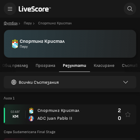
Футбол
Перу
Спортинг Кристал
Спортинг Кристал
Перу
Общ преглед
Програма
Резултати
Класиране
Състав
Всички Състезания
Лига 1
2
Спортинг Кристал
02 АВГ
КМ
0
ADC Juan Pablo II
Copa Sudamericana Final Stage