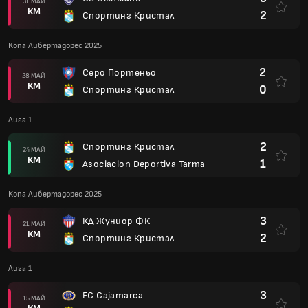
31 МАЙ
КМ
2
Спортинг Кристал
Копа Либертадорес 2025
2
Серо Портеньо
28 МАЙ
КМ
0
Спортинг Кристал
Лига 1
2
Спортинг Кристал
24 МАЙ
КМ
1
Asociacion Deportiva Tarma
Копа Либертадорес 2025
3
КД Жуниор ФК
21 МАЙ
КМ
2
Спортинг Кристал
Лига 1
3
FC Cajamarca
15 МАЙ