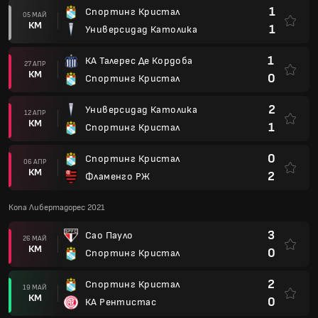
1
Спортинг Кристал
05 МАЙ
КМ
1
Универсидад Католика
1
КА Талерес Де Кордоба
27 АПР
КМ
0
Спортинг Кристал
2
Универсидад Католика
12 АПР
КМ
1
Спортинг Кристал
0
Спортинг Кристал
06 АПР
КМ
2
Фламенго РЖ
Копа Либертадорес 2021
3
Сао Пауло
26 МАЙ
КМ
0
Спортинг Кристал
2
Спортинг Кристал
19 МАЙ
КМ
0
КА Рентистас