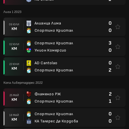
Лига 1 2023
0
Алианца Лима
09 ЮЛИ
КМ
0
Спортинг Кристал
3
Спортинг Кристал
02 ЮЛИ
КМ
0
Унион Комерсио
0
AD Cantolao
22 ЮНИ
КМ
2
Спортинг Кристал
Копа Либертадорес 2022
2
Фламенго РЖ
25 МАЙ
КМ
1
Спортинг Кристал
0
Спортинг Кристал
18 МАЙ
КМ
0
КА Талерес Де Кордоба