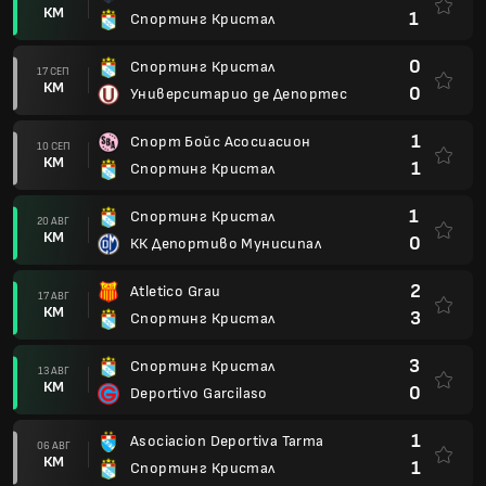
КМ
1
Спортинг Кристал
0
Спортинг Кристал
17 СЕП
КМ
0
Университарио де Депортес
1
Спорт Бойс Асосиасион
10 СЕП
КМ
1
Спортинг Кристал
1
Спортинг Кристал
20 АВГ
КМ
0
КК Депортиво Мунисипал
2
Atletico Grau
17 АВГ
КМ
3
Спортинг Кристал
3
Спортинг Кристал
13 АВГ
КМ
0
Deportivo Garcilaso
1
Asociacion Deportiva Tarma
06 АВГ
КМ
1
Спортинг Кристал