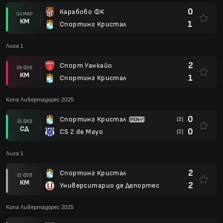
0
Карабобо ФК
04 МАР
КМ
1
Спортинг Кристал
Лига 1
2
Спорт Уанкайо
28 ФЕВ
КМ
1
Спортинг Кристал
Копа Либертадорес 2025
0
Спортинг Кристал
(2)
25 ФЕВ
СД
0
CS 2 de Mayo
(2)
Лига 1
2
Спортинг Кристал
21 ФЕВ
КМ
2
Университарио де Депортес
Копа Либертадорес 2025