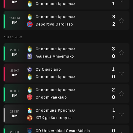
КМ
1
Спортинг Кристал
3
Спортинг Кристал
15 ЮНИ
КМ
2
Deportivo Garcilaso
Лига 1 2023
3
Спортинг Кристал
29 ОКТ
КМ
0
Алианца Атлетико
1
CS Cienciano
23 ОКТ
КМ
0
Спортинг Кристал
2
Спортинг Кристал
03 ОКТ
КМ
0
Спорт Уанкайо
1
Спортинг Кристал
26 СЕП
КМ
1
ЮТК де Кахамарка
0
CD Universidad Cesar Vallejo
22 СЕП