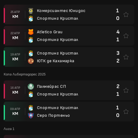
1
Комерсиантес Юнидос
25 АПР
КМ
0
Спортинг Кристал
4
Atletico Grau
22 АПР
КМ
1
Спортинг Кристал
3
Спортинг Кристал
19 АПР
КМ
2
ЮТК де Кахамарка
Копа Либертадорес 2025
2
Палмейрас СП
16 АПР
КМ
1
Спортинг Кристал
1
Спортинг Кристал
09 АПР
КМ
0
Серо Портеньо
Лига 1