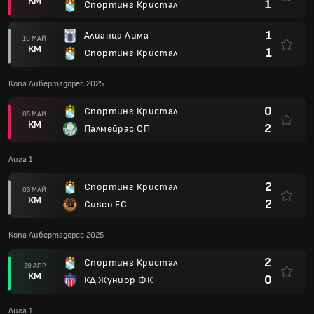
КМ
1
Спортинг Кристал
1
Алианца Лима
10 МАЙ
КМ
1
Спортинг Кристал
Копа Либертадорес 2025
0
Спортинг Кристал
05 МАЙ
КМ
2
Палмейрас СП
Лига 1
2
Спортинг Кристал
03 МАЙ
КМ
2
Cusco FC
Копа Либертадорес 2025
2
Спортинг Кристал
29 АПР
КМ
0
КД Жуниор ФК
Лига 1