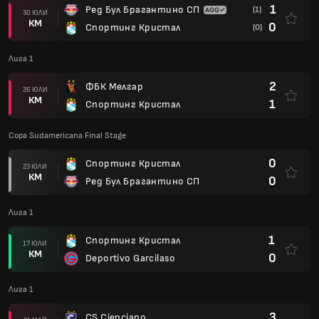
1
Ред Бул Брагантино СП
(1)
30 ЮЛИ
КМ
0
Спортинг Кристал
(0)
Лига 1
2
ФБК Мелгар
26 ЮЛИ
КМ
1
Спортинг Кристал
Copa Sudamericana Final Stage
0
Спортинг Кристал
23 ЮЛИ
КМ
0
Ред Бул Брагантино СП
Лига 1
1
Спортинг Кристал
17 ЮЛИ
КМ
0
Deportivo Garcilaso
Лига 1
3
CS Cienciano