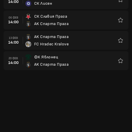
СК Сигма Олмоуц
Любим
Пардубице
06 МАР
14:00
AK Спарта Прага
Любим
AK Спарта Прага
13 МАР
14:00
ФК Баник Острава
Любим
1. ФК Словачко
20 МАР
14:00
AK Спарта Прага
Любим
AK Спарта Прага
03 АПР
13:00
Bohemians Prague 1905
Любим
AK Спарта Прага
10 АПР
13:00
Виктория Пилзен
Любим
ФК Слован Либерец
17 АПР
13:00
AK Спарта Прага
Любим