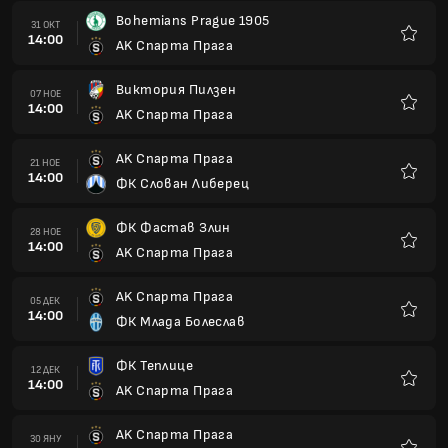
AK Спарта Прага
05 ДЕК
14:00
ФК Млада Болеслав
Любим
ФК Теплице
12 ДЕК
14:00
AK Спарта Прага
Любим
AK Спарта Прага
30 ЯНУ
14:00
СК Лисен
Любим
СК Славия Прага
06 ФЕВ
14:00
AK Спарта Прага
Любим
AK Спарта Прага
13 ФЕВ
14:00
FC Hradec Kralove
Любим
ФК Яблонец
20 ФЕВ
14:00
AK Спарта Прага
Любим
AK Спарта Прага
27 ФЕВ
14:00