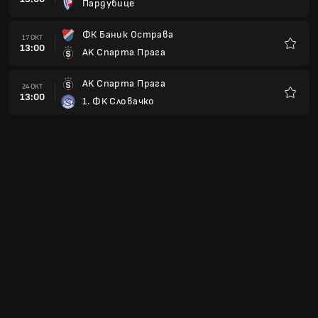
Пардубице
Любим
ФК Баник Острава
17 ОКТ
13:00
AK Спарта Прага
Любим
AK Спарта Прага
24 ОКТ
13:00
1. ФК Словачко
Любим
Bohemians Prague 1905
31 ОКТ
14:00
AK Спарта Прага
Любим
Виктория Пилзен
07 НОЕ
14:00
AK Спарта Прага
Любим
AK Спарта Прага
21 НОЕ
14:00
ФК Слован Либерец
Любим
ФК Фастав Злин
28 НОЕ
14:00
AK Спарта Прага
Любим