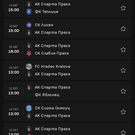
AK Спарта Прага
15 АВГ
15:00
ФК Теплице
Любим
СК Лисен
22 АВГ
15:00
AK Спарта Прага
Любим
AK Спарта Прага
30 АВГ
18:00
СК Славия Прага
Любим
FC Hradec Kralove
05 СЕП
13:00
AK Спарта Прага
Любим
AK Спарта Прага
12 СЕП
13:00
ФК Яблонец
Любим
СК Сигма Олмоуц
19 СЕП
13:00
AK Спарта Прага
Любим
AK Спарта Прага
10 ОКТ
13:00