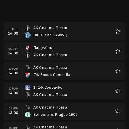
AK Спарта Прага
24 АПР
13:00
ФК Збройовка Бърно
Любим