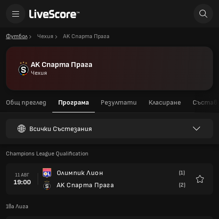
Футбол
Чехия
AK Спарта Прага
AK Спарта Прага
Чехия
Общ преглед
Програма
Резултати
Класиране
Състав
Всички Състезания
Champions League Qualification
Олимпик Лион
(1)
11 АВГ
19:00
AK Спарта Прага
(2)
Любим
1ва Лига