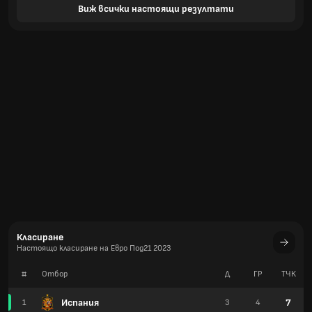
Виж всички настоящи резултати
Класиране
Настоящо класиране на Евро Под21 2023
#
Отбор
Д
ГР
TЧК
Испания
7
1
3
4