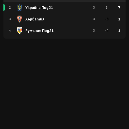
Украйна Под21
7
2
3
3
Хърватия
1
3
3
-3
Румъния Под21
1
4
3
-4