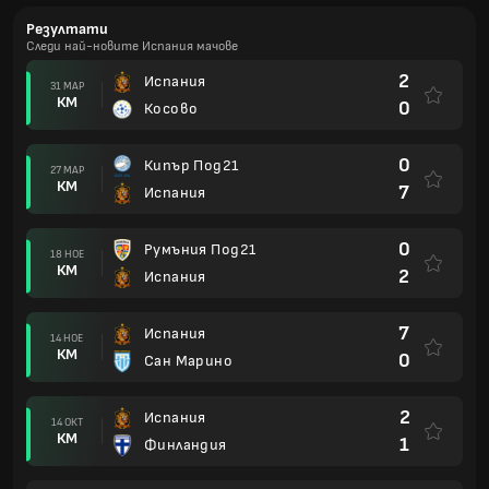
Резултати
Следи най-новите Испания мачове
2
Испания
31 МАР
КМ
0
Косово
0
Кипър Под21
27 МАР
КМ
7
Испания
0
Румъния Под21
18 НОЕ
КМ
2
Испания
7
Испания
14 НОЕ
КМ
0
Сан Марино
2
Испания
14 ОКТ
КМ
1
Финландия