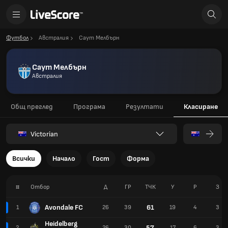
Футбол
Австралия
Саут Мелбърн
Саут Мелбърн
Австралия
Общ преглед
Програма
Резултати
Класиране
Victorian
Всички
Начало
Гост
Форма
#
Отбор
Д
ГР
TЧК
У
Р
З
Avondale FC
61
1
26
39
19
4
3
Heidelberg
57
2
26
30
17
6
3