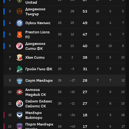
United
Данденонг
53
3
26
28
16
5
5
Тъндър
Оукли Кенънс
49
4
26
25
15
4
7
Preston Lions
47
5
26
12
14
5
7
FC
Данденонг
40
6
26
13
10
10
6
Сити ФК
Хюм Сити
38
7
26
2
11
5
10
Грийн Гъли ФК
31
8
26
-3
8
7
11
Саут Мелбърн
28
9
26
-17
7
7
12
Алтона
27
10
26
-10
7
6
13
Меджик СК
Сейнт Олбанс
27
11
26
-11
7
6
13
Сейнтс СК
Мелбърн
18
12
26
-24
5
3
18
Виктори
Порт Мелбърн
17
13
26
-40
4
5
17