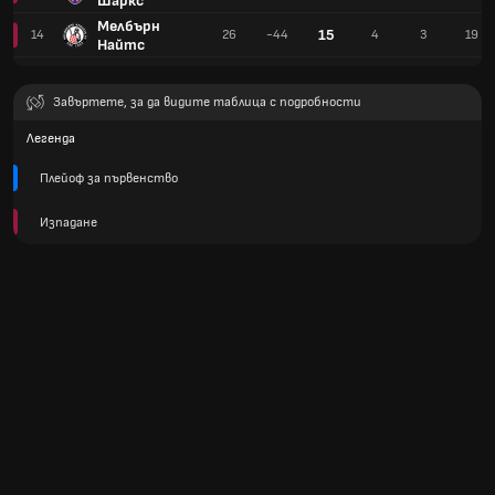
Шаркс
Мелбърн
15
14
26
-44
4
3
19
Найтс
Завъртете, за да видите таблица с подробности
Легенда
Плейоф за първенство
Изпадане