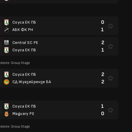
0
Соуса ЕК ПБ
1
АБК ФК РН
2
Central SC PE
1
Соуса ЕК ПБ
deste: Group Stage
2
Соуса ЕК ПБ
2
СД Жуазейрензе БА
1
Соуса ЕК ПБ
0
Maguary PE
deste: Group Stage