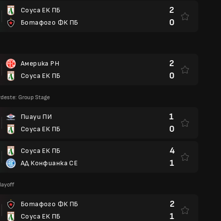
2
Соуса ЕК ПБ
0
Ботафого ФК ПБ
2
Америка РН
0
Соуса ЕК ПБ
deste: Group Stage
1
Пиауи ПИ
0
Соуса ЕК ПБ
4
Соуса ЕК ПБ
1
АД Конфианка СЕ
layoff
2
Ботафого ФК ПБ
1
Соуса ЕК ПБ