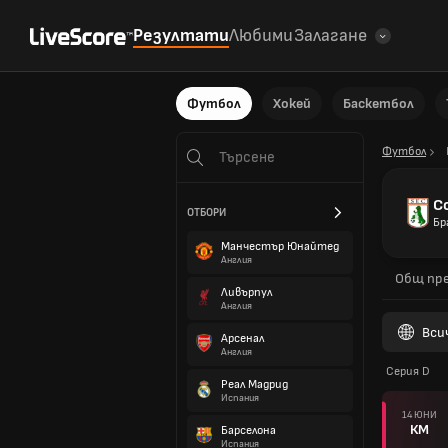
Резултати
Любими
Залагане
Футбол
Хокей
Баскетбол
Футбол
С
ОТБОРИ
Бр
Манчестър Юнайтед
Англия
Общ пре
Ливърпул
Англия
Вси
Арсенал
Англия
Серия D
Реал Мадрид
Испания
14 ЮНИ
КМ
Барселона
Испания