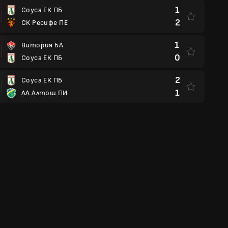
1
Соуса ЕК ПБ
2
СК Ресифе ПЕ
1
Витория БА
0
Соуса ЕК ПБ
2
Соуса ЕК ПБ
1
АА Алтош ПИ