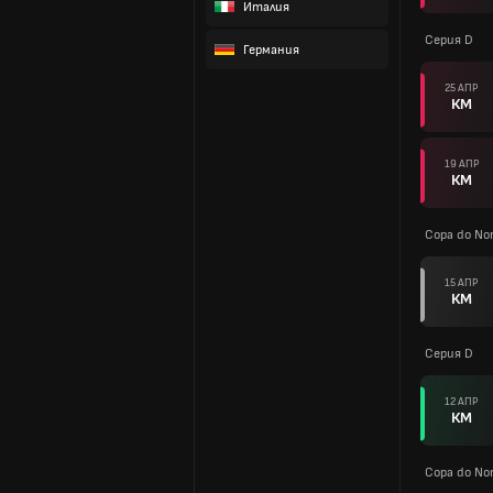
Италия
Серия D
Германия
25 АПР
КМ
19 АПР
КМ
Copa do Nor
15 АПР
КМ
Серия D
12 АПР
КМ
Copa do Nor