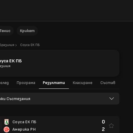
Тенис
Крикет
Бразилия
Соуса ЕК ПБ
оуса ЕК ПБ
азилия
глед
Програма
Резултати
Класиране
Състав
чки Състезания
0
Соуса ЕК ПБ
2
Америка РН