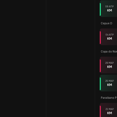
08 АПР
КМ
Серия D
04 АПР
КМ
Copa do Nor
29 МАР
КМ
26 МАР
КМ
Paraibano P
21 МАР
КМ