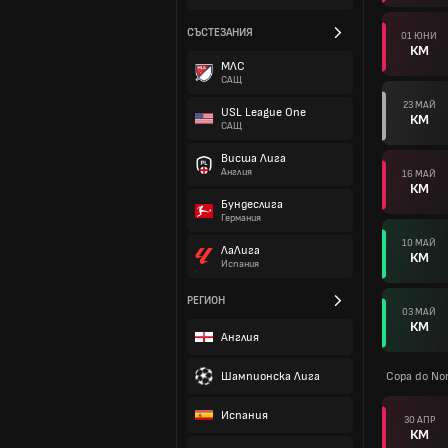
СЪСТЕЗАНИЯ
01 ЮНИ
КМ
МЛС
САЩ
23 МАЙ
USL League One
КМ
САЩ
Висша Лига
Англия
16 МАЙ
КМ
Бундеслига
Германия
10 МАЙ
ЛаЛига
КМ
Испания
РЕГИОН
03 МАЙ
КМ
Англия
Шампионска Лига
Copa do Nor
Испания
30 АПР
КМ