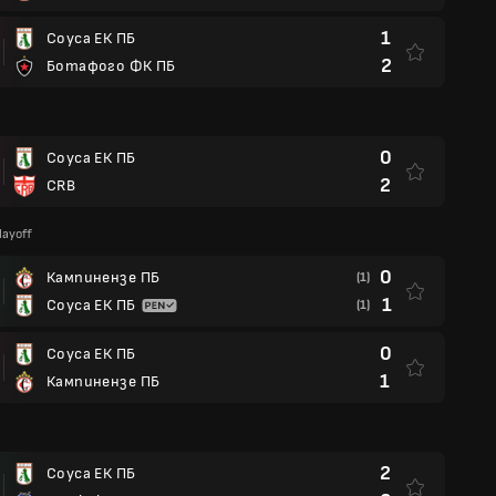
1
Соуса ЕК ПБ
2
Ботафого ФК ПБ
0
Соуса ЕК ПБ
2
CRB
layoff
0
Кампинензе ПБ
(1)
1
Соуса ЕК ПБ
(1)
0
Соуса ЕК ПБ
1
Кампинензе ПБ
2
Соуса ЕК ПБ