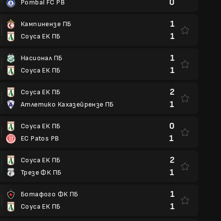
0
Pombal FC PB
1
Кампинензе ПБ
1
Соуса ЕК ПБ
1
Насионал ПБ
1
Соуса ЕК ПБ
2
Соуса ЕК ПБ
1
Атлетико Кахазейрензе ПБ
0
Соуса ЕК ПБ
1
EC Patos PB
2
Соуса ЕК ПБ
1
Трезе ФК ПБ
1
Ботафого ФК ПБ
1
Соуса ЕК ПБ