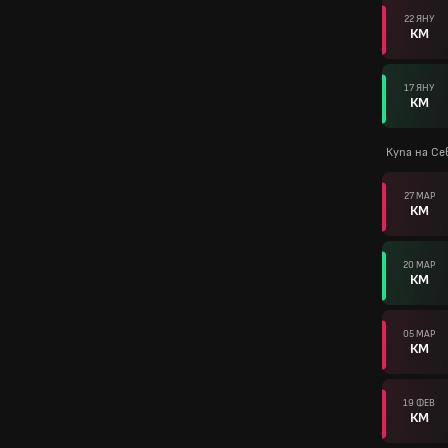
22 ЯНУ
КМ
17 ЯНУ
КМ
Купа на Се
27 МАР
КМ
20 МАР
КМ
05 МАР
КМ
19 ФЕВ
КМ