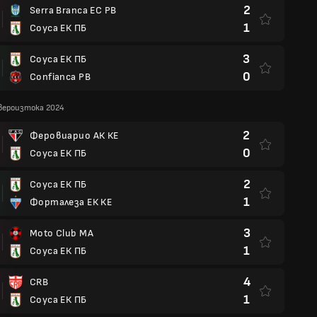
2
Serra Branca EC PB
1
Соуса ЕК ПБ
3
Соуса ЕК ПБ
0
Confianca PB
вероизтока 2024
2
Феровиарио АК КЕ
0
Соуса ЕК ПБ
2
Соуса ЕК ПБ
1
Форталеза ЕК КЕ
3
Moto Club MA
1
Соуса ЕК ПБ
4
CRB
1
Соуса ЕК ПБ