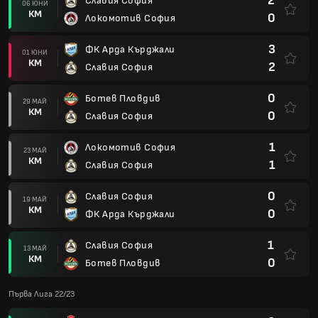
2
Славия София
06 ЮНИ
КМ
0
Локомотив София
3
ФК Арда Кърджали
01 ЮНИ
КМ
2
Славия София
0
Ботев Пловдив
29 МАЙ
КМ
0
Славия София
1
Локомотив София
23 МАЙ
КМ
1
Славия София
0
Славия София
19 МАЙ
КМ
0
ФК Арда Кърджали
1
Славия София
13 МАЙ
КМ
0
Ботев Пловдив
Първа Лига 22/23