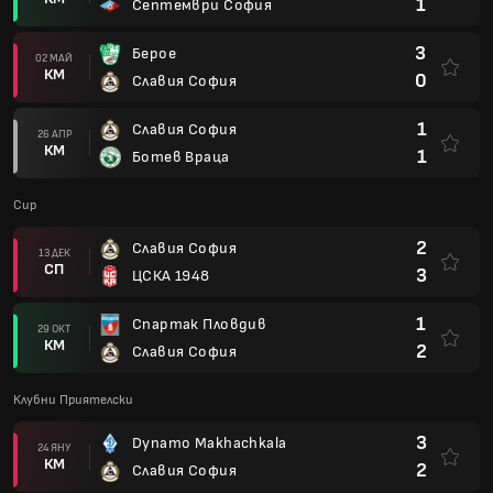
1
Септември София
3
Берое
02 МАЙ
КМ
0
Славия София
1
Славия София
26 АПР
КМ
1
Ботев Враца
Cup
2
Славия София
13 ДЕК
СП
3
ЦСКА 1948
1
Спартак Пловдив
29 ОКТ
КМ
2
Славия София
Клубни Приятелски
3
Dynamo Makhachkala
24 ЯНУ
КМ
2
Славия София