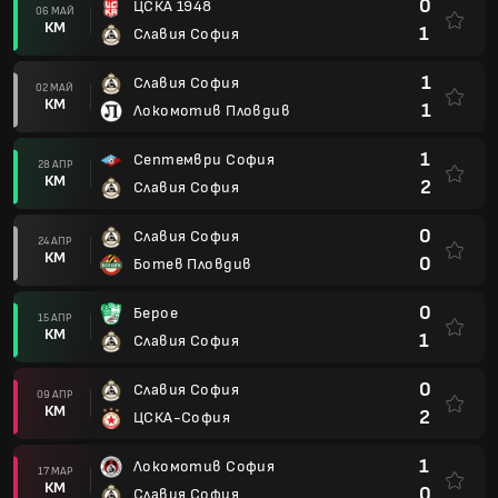
0
ЦСКА 1948
06 МАЙ
КМ
1
Славия София
1
Славия София
02 МАЙ
КМ
1
Локомотив Пловдив
1
Септември София
28 АПР
КМ
2
Славия София
0
Славия София
24 АПР
КМ
0
Ботев Пловдив
0
Берое
15 АПР
КМ
1
Славия София
0
Славия София
09 АПР
КМ
2
ЦСКА-София
1
Локомотив София
17 МАР
КМ
0
Славия София