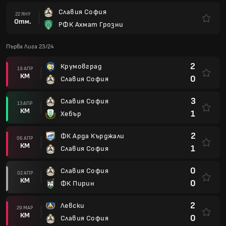
Славия София
22 ЯНУ
Отм.
РФК Ахмат Грозни
Първа Лига 23/24
2
Крумовград
19 АПР
КМ
0
Славия София
3
Славия София
13 АПР
КМ
1
Хебър
2
ФК Арда Кърджали
06 АПР
КМ
1
Славия София
0
Славия София
02 АПР
КМ
0
ФК Пирин
2
Левски
29 МАР
КМ
0
Славия София