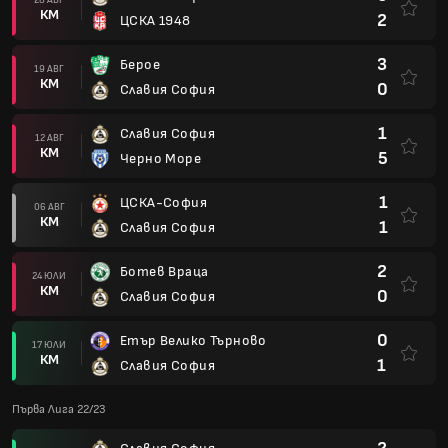
КМ
2
ЦСКА 1948
3
Берое
19 АВГ
КМ
0
Славия София
1
Славия София
12 АВГ
КМ
5
Черно Море
1
ЦСКА-София
06 АВГ
КМ
1
Славия София
2
Ботев Враца
24 ЮЛИ
КМ
0
Славия София
0
Етър Велико Търново
17 ЮЛИ
КМ
1
Славия София
Първа Лига 22/23