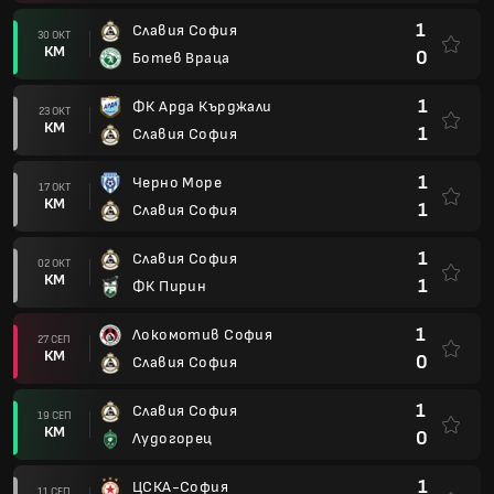
1
Славия София
30 ОКТ
КМ
0
Ботев Враца
1
ФК Арда Кърджали
23 ОКТ
КМ
1
Славия София
1
Черно Море
17 ОКТ
КМ
1
Славия София
1
Славия София
02 ОКТ
КМ
1
ФК Пирин
1
Локомотив София
27 СЕП
КМ
0
Славия София
1
Славия София
19 СЕП
КМ
0
Лудогорец
1
ЦСКА-София
11 СЕП