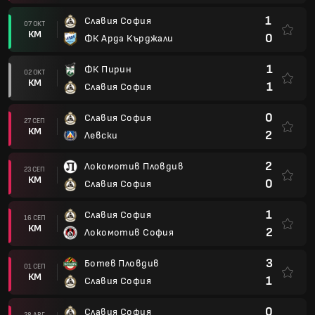
1
Славия София
07 ОКТ
КМ
0
ФК Арда Кърджали
1
ФК Пирин
02 ОКТ
КМ
1
Славия София
0
Славия София
27 СЕП
КМ
2
Левски
2
Локомотив Пловдив
23 СЕП
КМ
0
Славия София
1
Славия София
16 СЕП
КМ
2
Локомотив София
3
Ботев Пловдив
01 СЕП
КМ
1
Славия София
0
Славия София
28 АВГ