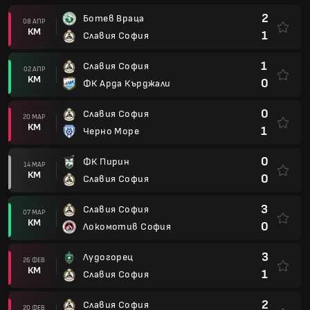
2
Ботев Враца
08 АПР
КМ
1
Славия София
1
Славия София
02 АПР
КМ
0
ФК Арда Кърджали
0
Славия София
20 МАР
КМ
1
Черно Море
0
ФК Пирин
14 МАР
КМ
0
Славия София
3
Славия София
07 МАР
КМ
0
Локомотив София
3
Лудогорец
26 ФЕВ
КМ
1
Славия София
2
Славия София
20 ФЕВ