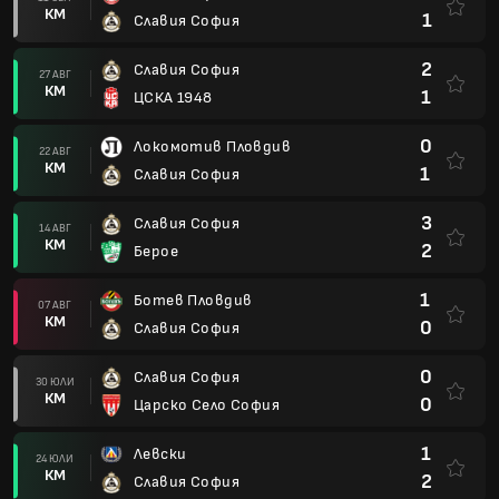
КМ
1
Славия София
2
Славия София
27 АВГ
КМ
1
ЦСКА 1948
0
Локомотив Пловдив
22 АВГ
КМ
1
Славия София
3
Славия София
14 АВГ
КМ
2
Берое
1
Ботев Пловдив
07 АВГ
КМ
0
Славия София
0
Славия София
30 ЮЛИ
КМ
0
Царско Село София
1
Левски
24 ЮЛИ
КМ
2
Славия София