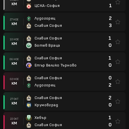
КМ
1
ЦСКА-София
2
Лудогорец
27 НОЕ
КМ
3
Славия София
1
Славия София
10 НОЕ
КМ
0
Ботев Враца
1
Славия София
06 НОЕ
КМ
0
Етър Велико Търново
0
Славия София
02 НОЕ
КМ
2
Лудогорец
2
Славия София
27 ОКТ
КМ
0
Крумовград
1
Хебър
22 ОКТ
КМ
0
Славия София