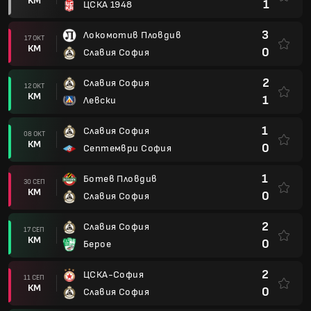
КМ
1
ЦСКА 1948
3
Локомотив Пловдив
17 ОКТ
КМ
0
Славия София
2
Славия София
12 ОКТ
КМ
1
Левски
1
Славия София
08 ОКТ
КМ
0
Септември София
1
Ботев Пловдив
30 СЕП
КМ
0
Славия София
2
Славия София
17 СЕП
КМ
0
Берое
2
ЦСКА-София
11 СЕП
КМ
0
Славия София