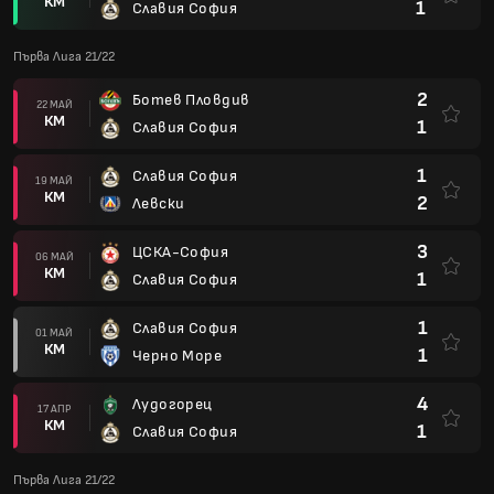
КМ
1
Славия София
Първа Лига 21/22
2
Ботев Пловдив
22 МАЙ
КМ
1
Славия София
1
Славия София
19 МАЙ
КМ
2
Левски
3
ЦСКА-София
06 МАЙ
КМ
1
Славия София
1
Славия София
01 МАЙ
КМ
1
Черно Море
4
Лудогорец
17 АПР
КМ
1
Славия София
Първа Лига 21/22