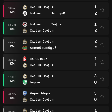
1
Славия София
16 МАР
КМ
2
Локомотив Пловдив
1
Локомотив София
09 МАР
КМ
2
Славия София
2
Славия София
02 МАР
КМ
2
Ботев Пловдив
1
ЦСКА 1948
25 ФЕВ
КМ
1
Славия София
3
Славия София
17 ФЕВ
КМ
0
Берое
3
Черно Море
09 ДЕК
КМ
0
Славия София
1
Славия София
01 ДЕК