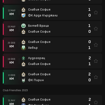
1
Славия София
12 МАР
КМ
0
ФК Арда Кърджали
1
Ботев Враца
05 МАР
КМ
0
Славия София
0
Славия София
26 ФЕВ
КМ
1
Хебър
2
Лудогорец
19 ФЕВ
КМ
1
Славия София
2
Славия София
13 ФЕВ
КМ
0
ФК Пирин
Club Friendlies 2023
2
Славия София
31 ЯНУ
КМ