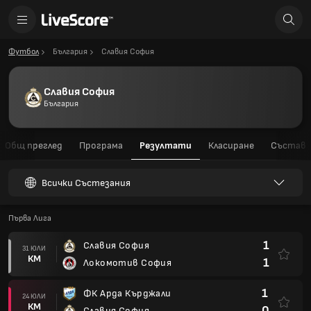
Футбол
България
Славия София
Славия София
България
Общ преглед
Програма
Резултати
Класиране
Състав
Всички Състезания
Първа Лига
1
Славия София
31 ЮЛИ
КМ
1
Локомотив София
1
ФК Арда Кърджали
24 ЮЛИ
КМ
0
Славия София