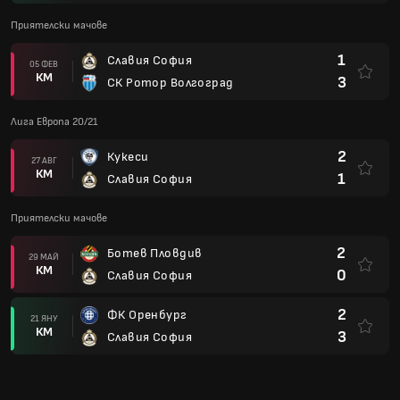
Приятелски мачове
1
Славия София
05 ФЕВ
КМ
3
СК Ротор Волгоград
Лига Европа 20/21
2
Кукеси
27 АВГ
КМ
1
Славия София
Приятелски мачове
2
Ботев Пловдив
29 МАЙ
КМ
0
Славия София
2
ФК Оренбург
21 ЯНУ
КМ
3
Славия София