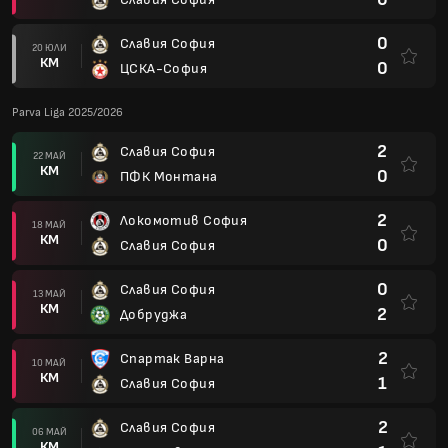
0
Славия София
20 ЮЛИ
КМ
0
ЦСКА-София
Parva Liga 2025/2026
2
Славия София
22 МАЙ
КМ
0
ПФК Монтана
2
Локомотив София
18 МАЙ
КМ
0
Славия София
0
Славия София
13 МАЙ
КМ
2
Добруджа
2
Спартак Варна
10 МАЙ
КМ
1
Славия София
2
Славия София
06 МАЙ
КМ