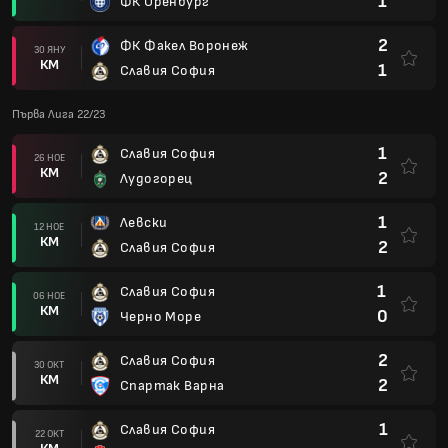
1
ФК Оренбург
2
ФК Факел Воронеж
30 ЯНУ
КМ
1
Славия София
Първа Лига 22/23
1
Славия София
26 НОЕ
КМ
2
Лудогорец
1
Левски
12 НОЕ
КМ
2
Славия София
1
Славия София
06 НОЕ
КМ
0
Черно Море
2
Славия София
30 ОКТ
КМ
2
Спартак Варна
1
Славия София
22 ОКТ