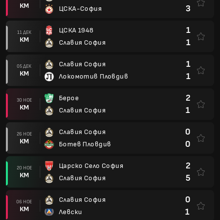
КМ
3
ЦСКА-София
1
ЦСКА 1948
11 ДЕК
КМ
1
Славия София
1
Славия София
05 ДЕК
КМ
1
Локомотив Пловдив
2
Берое
30 НОЕ
КМ
1
Славия София
0
Славия София
26 НОЕ
КМ
0
Ботев Пловдив
2
Царско Село София
20 НОЕ
КМ
5
Славия София
0
Славия София
06 НОЕ
КМ
1
Левски