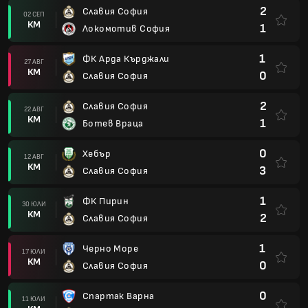
2
Славия София
02 СЕП
КМ
1
Локомотив София
1
ФК Арда Кърджали
27 АВГ
КМ
0
Славия София
2
Славия София
22 АВГ
КМ
1
Ботев Враца
0
Хебър
12 АВГ
КМ
3
Славия София
1
ФК Пирин
30 ЮЛИ
КМ
2
Славия София
1
Черно Море
17 ЮЛИ
КМ
0
Славия София
0
Спартак Варна
11 ЮЛИ