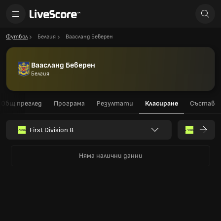
Футбол
Белгия
Ваасланд Беверен
Ваасланд Беверен
Белгия
Общ преглед
Програма
Резултати
Класиране
Състав
First Division B
Няма налични данни