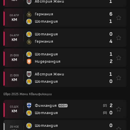
1
Австрия Жени
6
Германия
08 АПР
КМ
1
Шотландия
0
Шотландия
04 АПР
КМ
4
Германия
1
Шотландия
25 ФЕВ
КМ
2
Нидерландия
1
Австрия Жени
21 ФЕВ
КМ
0
Шотландия
Евро 2025 Жени Квалификации
2
Финландия
(2)
03 ДЕК
КМ
0
Шотландия
(0)
0
Шотландия
29 НОЕ