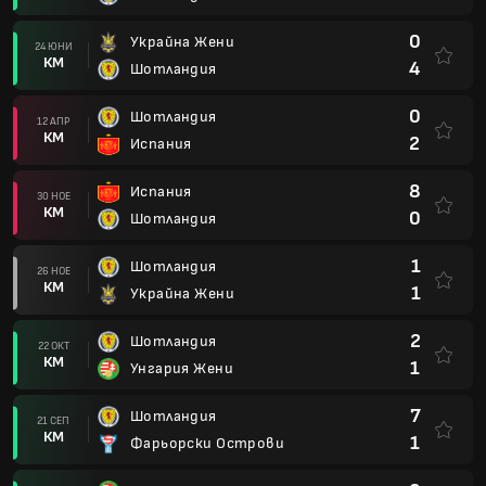
0
Украйна Жени
24 ЮНИ
КМ
4
Шотландия
0
Шотландия
12 АПР
КМ
2
Испания
8
Испания
30 НОЕ
КМ
0
Шотландия
1
Шотландия
26 НОЕ
КМ
1
Украйна Жени
2
Шотландия
22 ОКТ
КМ
1
Унгария Жени
7
Шотландия
21 СЕП
КМ
1
Фарьорски Острови