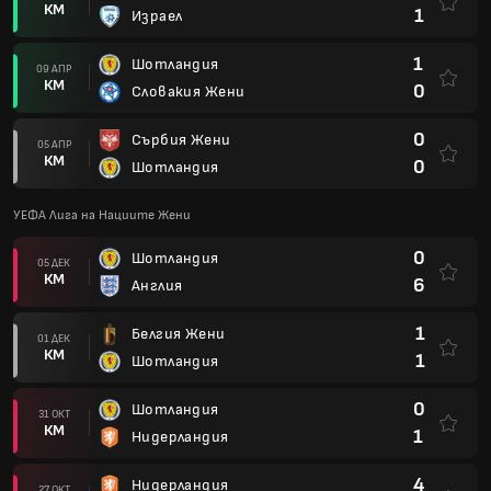
КМ
1
Израел
1
Шотландия
09 АПР
КМ
0
Словакия Жени
0
Сърбия Жени
05 АПР
КМ
0
Шотландия
УЕФА Лига на Нациите Жени
0
Шотландия
05 ДЕК
КМ
6
Англия
1
Белгия Жени
01 ДЕК
КМ
1
Шотландия
0
Шотландия
31 ОКТ
КМ
1
Нидерландия
4
Нидерландия
27 ОКТ