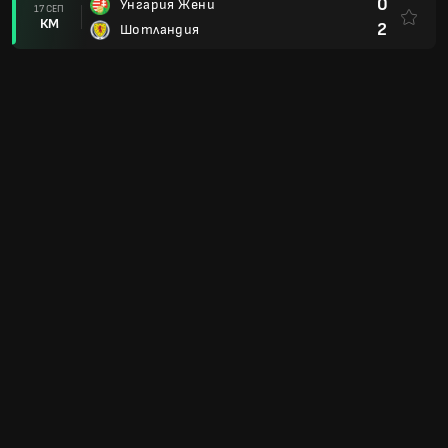
0
Унгария Жени
17 СЕП
КМ
2
Шотландия