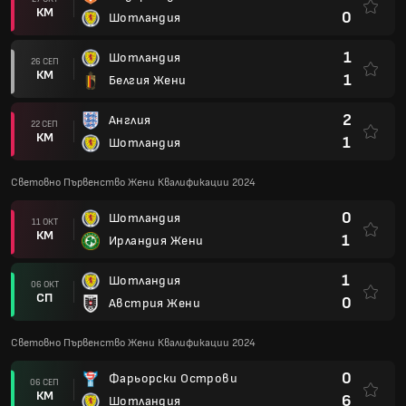
КМ
0
Шотландия
1
Шотландия
26 СЕП
КМ
1
Белгия Жени
2
Англия
22 СЕП
КМ
1
Шотландия
Световно Първенство Жени Квалификации 2024
0
Шотландия
11 ОКТ
КМ
1
Ирландия Жени
1
Шотландия
06 ОКТ
СП
0
Австрия Жени
Световно Първенство Жени Квалификации 2024
0
Фарьорски Острови
06 СЕП
КМ
6
Шотландия