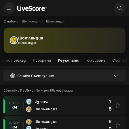
Футбол
Шотландия
Шотландия
Шотландия
Шотландия
Общ преглед
Програма
Резултати
Класиране
Състав
Всички Състезания
Световно Първенство Жени Квалификации
1
Израел
09 ЮНИ
КМ
5
Шотландия
6
Шотландия
05 ЮНИ
КМ
0
Израел