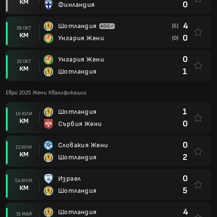
КМ
0
Финландия
4
Шотландия
(5)
29 ОКТ
КМ
0
Унгария Жени
(0)
0
Унгария Жени
25 ОКТ
КМ
1
Шотландия
Евро 2025 Жени Квалификации
1
Шотландия
16 ЮЛИ
КМ
0
Сърбия Жени
0
Словакия Жени
12 ЮЛИ
КМ
2
Шотландия
0
Израел
04 ЮНИ
КМ
5
Шотландия
4
Шотландия
31 МАЙ