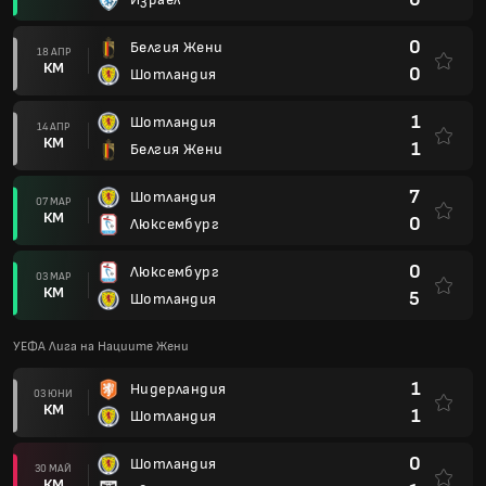
0
Белгия Жени
18 АПР
КМ
0
Шотландия
1
Шотландия
14 АПР
КМ
1
Белгия Жени
7
Шотландия
07 МАР
КМ
0
Люксембург
0
Люксембург
03 МАР
КМ
5
Шотландия
УЕФА Лига на Нациите Жени
1
Нидерландия
03 ЮНИ
КМ
1
Шотландия
0
Шотландия
30 МАЙ
КМ