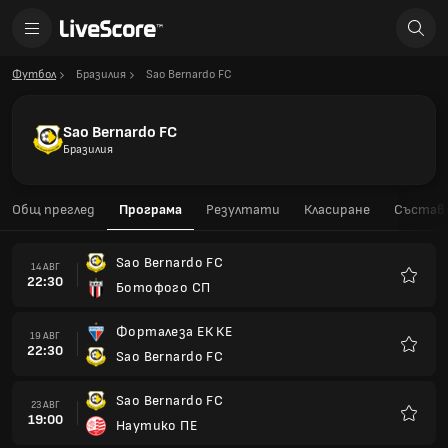
Футбол
Бразилия
Sao Bernardo FC
Sao Bernardo FC
Бразилия
Общ преглед
Програма
Резултати
Класиране
Състав
Sao Bernardo FC
14 АВГ
22:30
Ботофого СП
Любим
Форталеза ЕК КЕ
19 АВГ
22:30
Sao Bernardo FC
Любим
Sao Bernardo FC
23 АВГ
19:00
Наутико ПЕ
Любим