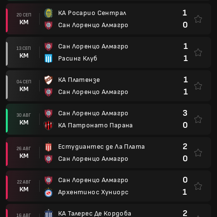
1
КА Росарио Сентрал
20 СЕП
КМ
0
Сан Лоренцо Алмагро
1
Сан Лоренцо Алмагро
13 СЕП
КМ
1
Расинг Клуб
1
КА Платензе
04 СЕП
КМ
1
Сан Лоренцо Алмагро
3
Сан Лоренцо Алмагро
30 АВГ
КМ
0
КА Патронато Парана
2
Естудиантес де Ла Плата
26 АВГ
КМ
0
Сан Лоренцо Алмагро
0
Сан Лоренцо Алмагро
22 АВГ
КМ
1
Архентинос Хуниорс
2
КА Талерес Де Кордоба
16 АВГ