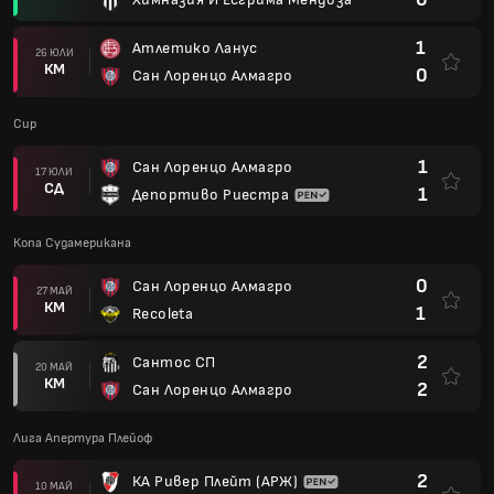
1
Атлетико Ланус
26 ЮЛИ
КМ
0
Сан Лоренцо Алмагро
Cup
1
Сан Лоренцо Алмагро
17 ЮЛИ
СД
1
Депортиво Риестра
Копа Судамерикана
0
Сан Лоренцо Алмагро
27 МАЙ
КМ
1
Recoleta
2
Сантос СП
20 МАЙ
КМ
2
Сан Лоренцо Алмагро
Лига Апертура Плейоф
2
КА Ривер Плейт (АРЖ)
10 МАЙ