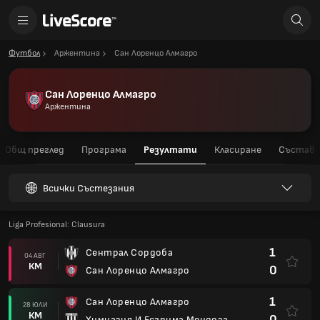
Футбол
Аржентина
Сан Лоренцо Алмагро
Сан Лоренцо Алмагро
Аржентина
Общ преглед
Програма
Резултати
Класиране
Състав
Всички Състезания
Liga Profesional: Clausura
1
Сентрал Сордоба
04 АВГ
КМ
0
Сан Лоренцо Алмагро
1
Сан Лоренцо Алмагро
28 ЮЛИ
КМ
0
Химназия И Есгрима Мендоза