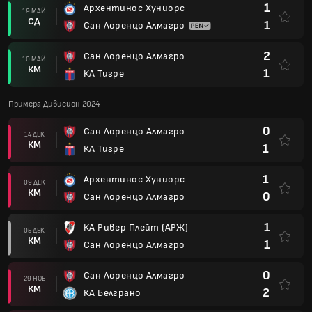
1
Архентинос Хуниорс
19 МАЙ
СД
1
Сан Лоренцо Алмагро
2
Сан Лоренцо Алмагро
10 МАЙ
КМ
1
КА Тигре
Примера Дивисион 2024
0
Сан Лоренцо Алмагро
14 ДЕК
КМ
1
КА Тигре
1
Архентинос Хуниорс
09 ДЕК
КМ
0
Сан Лоренцо Алмагро
1
КА Ривер Плейт (АРЖ)
05 ДЕК
КМ
1
Сан Лоренцо Алмагро
0
Сан Лоренцо Алмагро
29 НОЕ
КМ
2
КА Белграно