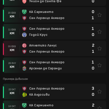
0
Унион де Санта Фе
0
КА Сармиенто
20 ФЕВ
КМ
1
Сан Лоренцо Алмагро
1
Сан Лоренцо Алмагро
11 ФЕВ
КМ
0
Годой Крус
2
Атлетико Ланус
05 ФЕВ
КМ
1
Сан Лоренцо Алмагро
1
Сан Лоренцо Алмагро
28 ЯНУ
КМ
0
Арсенал де Саранди
Примера Дивисион
3
Сан Лоренцо Алмагро
22 ОКТ
КМ
0
КА Алдосиви
2
КА Сармиенто
18 ОКТ