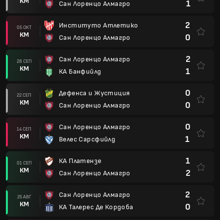
КМ
1
Сан Лоренцо Алмагро
2
Институто Атлетико
05 ОКТ
КМ
0
Сан Лоренцо Алмагро
2
Сан Лоренцо Алмагро
28 СЕП
КМ
1
КА Банфийлд
0
Дефенса и Жустиция
22 СЕП
КМ
0
Сан Лоренцо Алмагро
0
Сан Лоренцо Алмагро
14 СЕП
КМ
1
Велес Сарсфийлд
1
КА Платензе
01 СЕП
КМ
2
Сан Лоренцо Алмагро
2
Сан Лоренцо Алмагро
25 АВГ
КМ
0
КА Талерес Де Кордоба