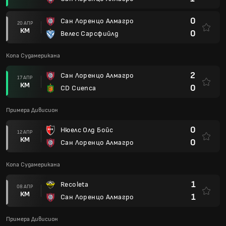
0
Сан Лоренцо Алмагро
20 АПР
КМ
0
Велес Сарсфийлд
Копа Судамерикана
2
Сан Лоренцо Алмагро
17 АПР
КМ
0
CD Cuenca
Примера Дивисион
0
Нюелс Олд Бойс
12 АПР
КМ
0
Сан Лоренцо Алмагро
Копа Судамерикана
1
Recoleta
08 АПР
КМ
1
Сан Лоренцо Алмагро
Примера Дивисион