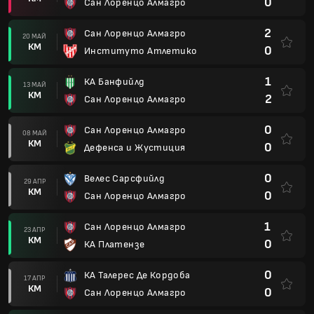
0
Сан Лоренцо Алмагро
2
Сан Лоренцо Алмагро
20 МАЙ
КМ
0
Институто Атлетико
1
КА Банфийлд
13 МАЙ
КМ
2
Сан Лоренцо Алмагро
0
Сан Лоренцо Алмагро
08 МАЙ
КМ
0
Дефенса и Жустиция
0
Велес Сарсфийлд
29 АПР
КМ
0
Сан Лоренцо Алмагро
1
Сан Лоренцо Алмагро
23 АПР
КМ
0
КА Платензе
0
КА Талерес Де Кордоба
17 АПР
КМ
0
Сан Лоренцо Алмагро