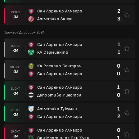
2
Сан Лоренцо Алмагро
23 ЯНУ
КМ
3
Атлетико Ланус
Примера Дивисион 2024
1
Сан Лоренцо Алмагро
15 НОЕ
КМ
1
КА Сармиенто
0
КА Росарио Сентрал
08 НОЕ
КМ
0
Сан Лоренцо Алмагро
1
Сан Лоренцо Алмагро
31 ОКТ
КМ
0
Депортиво Риестра
1
Атлетико Тукуман
21 ОКТ
КМ
2
Сан Лоренцо Алмагро
0
Сан Лоренцо Алмагро
10 ОКТ
КМ
1
Сан Мартин де Сан Хуан