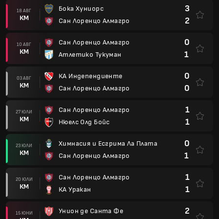
3
Бока Хуниорс
18 АВГ
КМ
2
Сан Лоренцо Алмагро
0
Сан Лоренцо Алмагро
10 АВГ
КМ
1
Атлетико Тукуман
0
КА Индепендиенте
03 АВГ
КМ
0
Сан Лоренцо Алмагро
1
Сан Лоренцо Алмагро
27 ЮЛИ
КМ
1
Нюелс Олд Бойс
0
Химнасия и Есгрима Ла Плата
23 ЮЛИ
КМ
1
Сан Лоренцо Алмагро
1
Сан Лоренцо Алмагро
20 ЮЛИ
КМ
1
КА Уракан
2
Унион де Санта Фе
15 ЮНИ