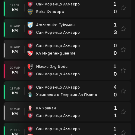
1
Сан Лоренцо Алмагро
12 АПР
КМ
0
Бока Хуниорс
1
Атлетико Тукуман
08 АПР
КМ
3
Сан Лоренцо Алмагро
0
Сан Лоренцо Алмагро
01 АПР
КМ
0
КА Индепендиенте
1
Нюелс Олд Бойс
20 МАР
КМ
0
Сан Лоренцо Алмагро
4
Сан Лоренцо Алмагро
11 МАР
КМ
0
Химнасия и Есгрима Ла Плата
1
КА Уракан
05 МАР
КМ
1
Сан Лоренцо Алмагро
1
Сан Лоренцо Алмагро
25 ФЕВ
КМ