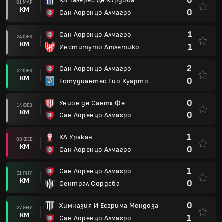
0
КА Талерес Де Кордоба
01 МАР
КМ
0
Сан Лоренцо Алмагро
1
Сан Лоренцо Алмагро
24 ФЕВ
КМ
1
Институто Атлетико
2
Сан Лоренцо Алмагро
22 ФЕВ
КМ
0
Естудиантес Рио Куарто
0
Унион де Санта Фе
14 ФЕВ
КМ
0
Сан Лоренцо Алмагро
1
КА Уракан
08 ФЕВ
КМ
0
Сан Лоренцо Алмагро
1
Сан Лоренцо Алмагро
31 ЯНУ
КМ
0
Сентрал Сордоба
0
Химназия И Есгрима Мендоза
27 ЯНУ
КМ
1
Сан Лоренцо Алмагро