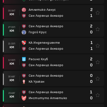
2
Атлетико Ланус
05 ОКТ
КМ
1
Сан Лоренцо Алмагро
2
Сан Лоренцо Алмагро
27 СЕП
КМ
0
Годой Крус
1
КА Индепендиенте
21 СЕП
КМ
1
Сан Лоренцо Алмагро
2
Расинг Клуб
12 СЕП
КМ
0
Сан Лоренцо Алмагро
0
Сан Лоренцо Алмагро
30 АВГ
КМ
0
КА Уракан
1
Сан Лоренцо Алмагро
23 АВГ
КМ
0
Институто Атлетико