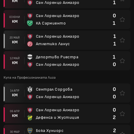
КМ
1
Сан Лоренцо Алмагро
0
Сан Лоренцо Алмагро
03 ЮНИ
КМ
1
КА Сармиенто
1
Сан Лоренцо Алмагро
20 МАЙ
КМ
1
Атлетико Ланус
1
Депортиво Риестра
12 МАЙ
КМ
0
Сан Лоренцо Алмагро
Купа на Професионалната Лига
0
Сентрал Сордоба
14 АПР
КМ
0
Сан Лоренцо Алмагро
0
Сан Лоренцо Алмагро
06 АПР
КМ
2
Дефенса и Жустиция
2
Бока Хуниорс
30 МАР