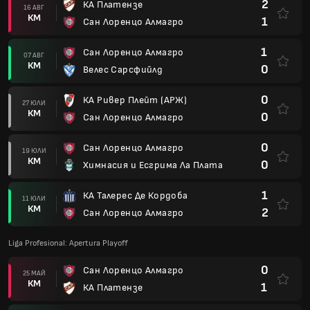
2
КА Платензе
16 АВГ
КМ
1
Сан Лоренцо Алмагро
1
Сан Лоренцо Алмагро
07 АВГ
КМ
0
Велес Сарсфийлд
0
КА Ривер Плейт (АРЖ)
27 ЮЛИ
КМ
0
Сан Лоренцо Алмагро
0
Сан Лоренцо Алмагро
19 ЮЛИ
КМ
0
Химнасия и Есгрима Ла Плата
1
КА Талерес Де Кордоба
11 ЮЛИ
КМ
2
Сан Лоренцо Алмагро
Liga Profesional: Apertura Playoff
0
Сан Лоренцо Алмагро
25 МАЙ
КМ
1
КА Платензе