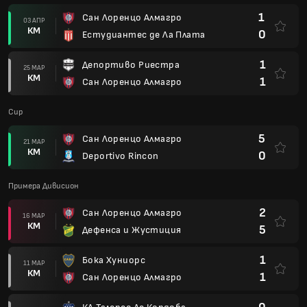
1
Сан Лоренцо Алмагро
03 АПР
КМ
0
Естудиантес де Ла Плата
1
Депортиво Риестра
25 МАР
КМ
1
Сан Лоренцо Алмагро
Cup
5
Сан Лоренцо Алмагро
21 МАР
КМ
0
Deportivo Rincon
Примера Дивисион
2
Сан Лоренцо Алмагро
16 МАР
КМ
5
Дефенса и Жустиция
1
Бока Хуниорс
11 МАР
КМ
1
Сан Лоренцо Алмагро