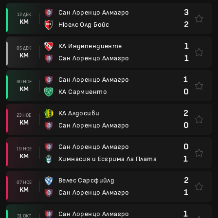
3
Сан Лоренцо Алмагро
12 ДЕК
КМ
2
Нюелс Олд Бойс
1
КА Индепендиенте
05 ДЕК
КМ
1
Сан Лоренцо Алмагро
1
Сан Лоренцо Алмагро
30 НОЕ
КМ
0
КА Сармиенто
2
КА Алдосиви
23 НОЕ
КМ
0
Сан Лоренцо Алмагро
0
Сан Лоренцо Алмагро
19 НОЕ
КМ
1
Химнасия и Есгрима Ла Плата
2
Велес Сарсфийлд
07 НОЕ
КМ
1
Сан Лоренцо Алмагро
1
Сан Лоренцо Алмагро
31 ОКТ