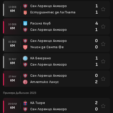
1
Сан Лоренцо Алмагро
13 ФЕВ
КМ
1
Естудиантес де Ла Плата
4
Расинг Клуб
10 ФЕВ
КМ
1
Сан Лоренцо Алмагро
0
Сан Лоренцо Алмагро
05 ФЕВ
КМ
0
Унион де Санта Фе
1
КА Белграно
31 ЯНУ
КМ
1
Сан Лоренцо Алмагро
0
Сан Лоренцо Алмагро
27 ЯНУ
КМ
2
Атлетико Ланус
Примера Дивисион 2023
2
КА Тигре
29 ЮЛИ
КМ
0
Сан Лоренцо Алмагро