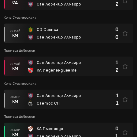
СД
2
Сан Лоренцо Алмагро
Копа Судамерикана
0
CD Cuenca
06 МАЙ
КМ
0
Сан Лоренцо Алмагро
Примера Дивисион
1
Сан Лоренцо Алмагро
02 МАЙ
КМ
2
КА Индепендиенте
Копа Судамерикана
1
Сан Лоренцо Алмагро
28 АПР
КМ
1
Сантос СП
Примера Дивисион
0
КА Платензе
25 АПР
КМ
1
Сан Лоренцо Алмагро