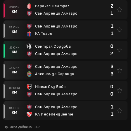
2
Баракас Сентрал
03 ЮЛИ
КМ
1
Сан Лоренцо Алмагро
1
Сан Лоренцо Алмагро
26 ЮНИ
КМ
1
КА Тигре
0
Сентрал Сордоба
22 ЮНИ
КМ
2
Сан Лоренцо Алмагро
3
Сан Лоренцо Алмагро
14 ЮНИ
КМ
3
Арсенал де Саранди
0
Нюелс Олд Бойс
09 ЮНИ
КМ
0
Сан Лоренцо Алмагро
1
Сан Лоренцо Алмагро
04 ЮНИ
КМ
1
КА Индепендиенте
Примера Дивисион 2021