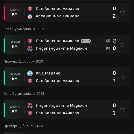
0
Сан Лоренцо Алмагро
22 ЮЛИ
КМ
2
Архентинос Хуниорс
Копа Судамерикана 2023
2
Сан Лоренцо Алмагро
(3)
20 ЮЛИ
КМ
0
Индепендиенте Меделин
(0)
Примера Дивисион 2023
0
КА Белграно
16 ЮЛИ
КМ
1
Сан Лоренцо Алмагро
Копа Судамерикана 2023
0
Индепендиенте Меделин
13 ЮЛИ
КМ
1
Сан Лоренцо Алмагро
Примера Дивисион 2023