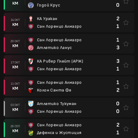
КМ
0
Годой Крус
2
КА Уракан
24 ОКТ
КМ
1
Сан Лоренцо Алмагро
1
Сан Лоренцо Алмагро
20 ОКТ
КМ
3
Атлетико Ланус
3
КА Ривер Плейт (АРЖ)
17 ОКТ
КМ
1
Сан Лоренцо Алмагро
1
Сан Лоренцо Алмагро
11 ОКТ
КМ
2
Колон Санта Фе
0
Атлетико Тукуман
02 ОКТ
КМ
0
Сан Лоренцо Алмагро
2
Сан Лоренцо Алмагро
26 СЕП
КМ
1
Дефенса и Жустиция