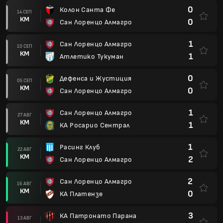
0
Колон Санта Фе
14 СЕП
КМ
0
Сан Лоренцо Алмагро
1
Сан Лоренцо Алмагро
10 СЕП
КМ
1
Атлетико Тукуман
0
Дефенса и Жустиция
05 СЕП
КМ
0
Сан Лоренцо Алмагро
1
Сан Лоренцо Алмагро
27 АВГ
КМ
1
КА Росарио Сентрал
1
Расинг Клуб
22 АВГ
КМ
2
Сан Лоренцо Алмагро
2
Сан Лоренцо Алмагро
16 АВГ
КМ
0
КА Платензе
3
КА Патронато Парана
13 АВГ