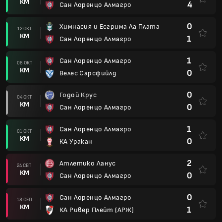
КМ
4
Сан Лоренцо Алмагро
0
Химнасия и Есгрима Ла Плата
12 ОКТ
КМ
1
Сан Лоренцо Алмагро
1
Сан Лоренцо Алмагро
08 ОКТ
КМ
0
Велес Сарсфийлд
0
Годой Крус
04 ОКТ
КМ
0
Сан Лоренцо Алмагро
1
Сан Лоренцо Алмагро
01 ОКТ
КМ
0
КА Уракан
2
Атлетико Ланус
24 СЕП
КМ
0
Сан Лоренцо Алмагро
0
Сан Лоренцо Алмагро
18 СЕП
КМ
1
КА Ривер Плейт (АРЖ)