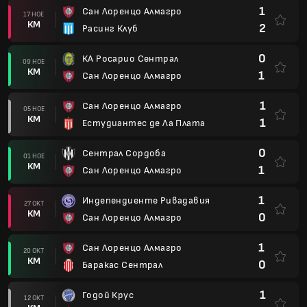
1
Сан Лоренцо Алмагро
17 НОЕ
КМ
2
Расинг Клуб
0
КА Росарио Сентрал
09 НОЕ
КМ
1
Сан Лоренцо Алмагро
1
Сан Лоренцо Алмагро
05 НОЕ
КМ
1
Естудиантес де Ла Плата
0
Сентрал Сордоба
01 НОЕ
КМ
1
Сан Лоренцо Алмагро
1
Индепендиенте Ривадавия
27 ОКТ
КМ
0
Сан Лоренцо Алмагро
1
Сан Лоренцо Алмагро
20 ОКТ
КМ
0
Баракас Сентрал
1
Годой Крус
12 ОКТ