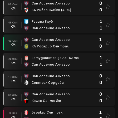
0
Сан Лоренцо Алмагро
08 ЮЛИ
КМ
0
КА Ривер Плейт (АРЖ)
1
Расинг Клуб
05 ЮЛИ
КМ
1
Сан Лоренцо Алмагро
1
Сан Лоренцо Алмагро
01 ЮЛИ
КМ
0
КА Росарио Сентрал
1
Естудиантес де Ла Плата
21 ЮНИ
КМ
1
Сан Лоренцо Алмагро
0
Сан Лоренцо Алмагро
12 ЮНИ
КМ
0
Сентрал Сордоба
0
Сан Лоренцо Алмагро
04 ЮНИ
КМ
0
Колон Санта Фе
1
Баракас Сентрал
28 МАЙ
КМ