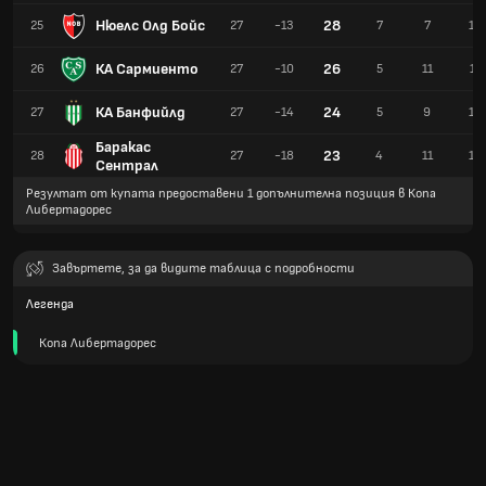
Нюелс Олд Бойс
28
25
27
-13
7
7
13
КА Сармиенто
26
26
27
-10
5
11
11
КА Банфийлд
24
27
27
-14
5
9
13
Баракас
23
28
27
-18
4
11
12
Сентрал
Резултат от купата предоставени 1 допълнителна позиция в Копа
Либертадорес
Завъртете, за да видите таблица с подробности
Легенда
Копа Либертадорес