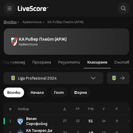
Футбол
Аржентина
КА Ривер Плейт (АРЖ)
КА Ривер Плейт (АРЖ)
Аржентина
Общ преглед
Програма
Резултати
Класиране
Състав
Liga Profesional 2024
Всички
Начало
Гост
Форма
#
Отбор
Д
ГР
TЧК
У
Р
З
Велес
51
1
27
22
14
9
4
Сарсфийлд
КА Талерес Де
48
2
27
7
13
9
5