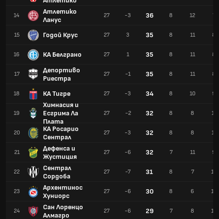
Атлетико
Атлетико
36
14
27
-3
8
12
7
Ланус
Годой Крус
35
15
27
3
8
11
8
КА Белграно
35
16
27
1
8
11
8
Депортиво
35
17
27
-1
8
11
8
Риестра
КА Тигре
34
18
27
-3
8
10
9
Химнасия и
Есгрима Ла
32
19
27
-2
8
8
11
Плата
КА Росарио
32
20
27
-3
8
8
11
Сентрал
Дефенса и
32
21
27
-6
7
11
9
Жустиция
Сентрал
31
22
27
-7
8
7
12
Сордоба
Архентинос
30
23
27
-6
8
6
13
Хуниорс
Сан Лоренцо
29
24
27
-6
7
8
12
Алмагро