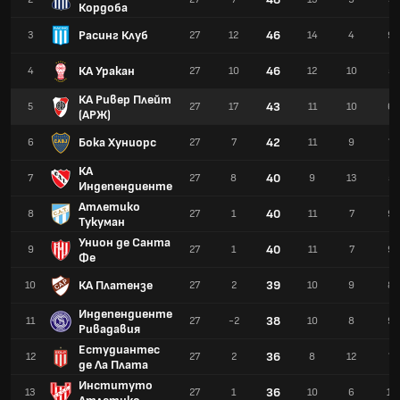
Кордоба
Расинг Клуб
46
3
27
12
14
4
9
КА Уракан
46
4
27
10
12
10
5
КА Ривер Плейт
43
5
27
17
11
10
6
(АРЖ)
Бока Хуниорс
42
6
27
7
11
9
7
КА
40
7
27
8
9
13
5
Индепендиенте
Атлетико
40
8
27
1
11
7
9
Тукуман
Унион де Санта
40
9
27
1
11
7
9
Фе
КА Платензе
39
10
27
2
10
9
8
Индепендиенте
38
11
27
-2
10
8
9
Ривадавия
Естудиантес
36
12
27
2
8
12
7
де Ла Плата
Институто
36
13
27
1
10
6
11