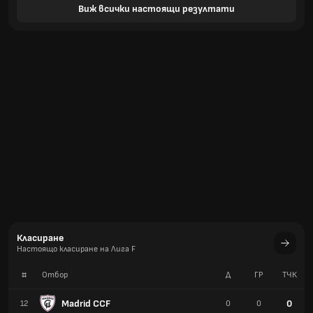
Виж всички настоящи резултати
Класиране
Настоящо класиране на Лига F
#
Отбор
Д
ГР
TЧК
Madrid CCF
0
12
0
0