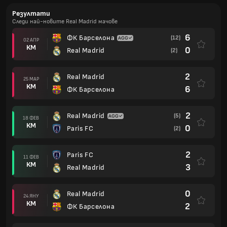
Резултати
Следи най-новите Real Madrid мачове
6
ФК Барселона
(12)
02 АПР
КМ
0
Real Madrid
(2)
2
Real Madrid
25 МАР
КМ
6
ФК Барселона
2
Real Madrid
(5)
18 ФЕВ
КМ
0
Paris FC
(2)
2
Paris FC
11 ФЕВ
КМ
3
Real Madrid
0
Real Madrid
24 ЯНУ
КМ
2
ФК Барселона