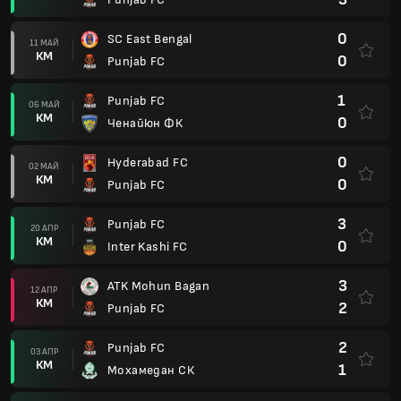
0
SC East Bengal
11 МАЙ
КМ
0
Punjab FC
1
Punjab FC
06 МАЙ
КМ
0
Ченайюн ФК
0
Hyderabad FC
02 МАЙ
КМ
0
Punjab FC
3
Punjab FC
20 АПР
КМ
0
Inter Kashi FC
3
ATK Mohun Bagan
12 АПР
КМ
2
Punjab FC
2
Punjab FC
03 АПР
КМ
1
Мохамедан СК