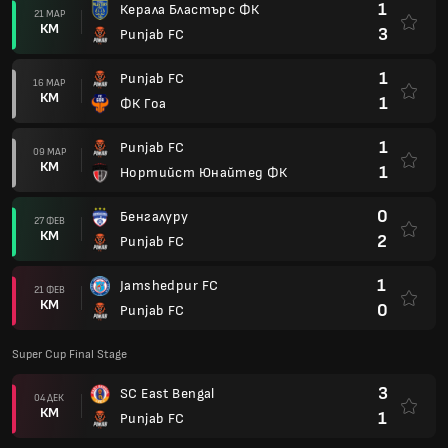
1
Керала Бластърс ФК
21 МАР
КМ
3
Punjab FC
1
Punjab FC
16 МАР
КМ
1
ФК Гоа
1
Punjab FC
09 МАР
КМ
1
Нортийст Юнайтед ФК
0
Бенгалуру
27 ФЕВ
КМ
2
Punjab FC
1
Jamshedpur FC
21 ФЕВ
КМ
0
Punjab FC
Super Cup Final Stage
3
SC East Bengal
04 ДЕК
КМ
1
Punjab FC