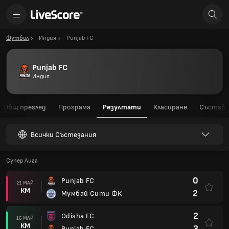
Футбол
Индия
Punjab FC
Punjab FC
Индия
Общ преглед
Програма
Резултати
Класиране
Състав
Всички Състезания
Супер Лига
0
Punjab FC
21 МАЙ
КМ
2
Мумбай Сити ФК
2
Odisha FC
16 МАЙ
КМ
3
Punjab FC