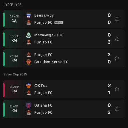
Супер Купа
0
Бенгалуру
05 НОЕ
СД
0
Punjab FC
0
Мохамедан СК
02 НОЕ
КМ
3
Punjab FC
3
Punjab FC
27 ОКТ
КМ
0
Gokulam Kerala FC
Super Cup 2025
2
ФК Гоа
26 АПР
КМ
1
Punjab FC
0
Odisha FC
21 АПР
КМ
3
Punjab FC