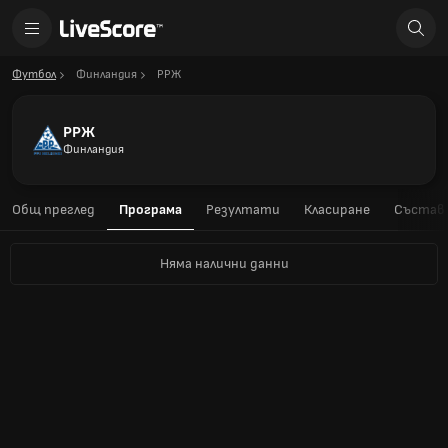
Футбол
Финландия
РРЖ
РРЖ
Финландия
Общ преглед
Програма
Резултати
Класиране
Състав
Няма налични данни