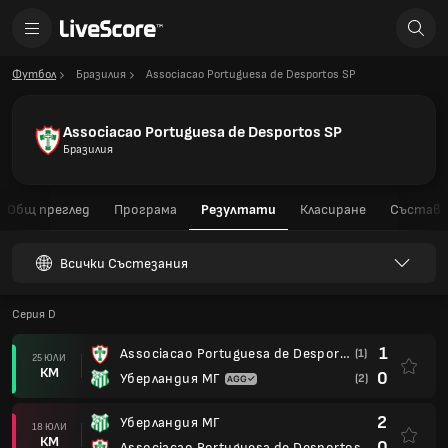
Футбол
Бразилия
Associacao Portuguesa de Desportos SP
Associacao Portuguesa de Desportos SP
Бразилия
Общ преглед
Програма
Резултати
Класиране
Състав
Всички Състезания
Серия D
1
Associacao Portuguesa de Desportos SP
(1)
25 ЮЛИ
КМ
0
Уберландия МГ
(2)
2
Уберландия МГ
18 ЮЛИ
КМ
0
Associacao Portuguesa de Desportos SP