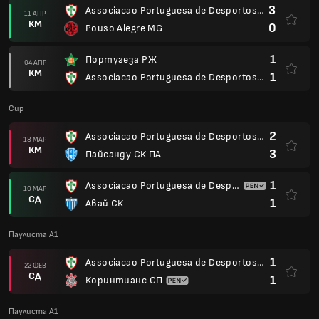
3
Associacao Portuguesa de Desportos SP
11 АПР
КМ
0
Pouso Alegre MG
1
Португеза РЖ
04 АПР
КМ
1
Associacao Portuguesa de Desportos SP
Cup
2
Associacao Portuguesa de Desportos SP
18 МАР
КМ
3
Пайсанду СК ПА
1
Associacao Portuguesa de Desportos SP
10 МАР
СД
1
Авай СК
Паулиста А1
1
Associacao Portuguesa de Desportos SP
22 ФЕВ
СД
1
Коринтианс СП
Паулиста А1