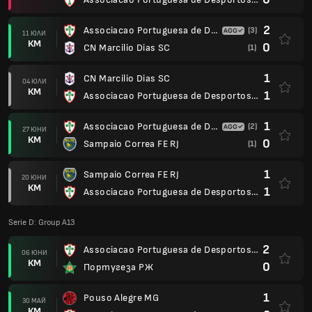
2
Associacao Portuguesa de Desportos SP
(3)
11 ЮЛИ
КМ
0
CN Marcilio Dias SC
(1)
1
CN Marcilio Dias SC
04 ЮЛИ
КМ
1
Associacao Portuguesa de Desportos SP
1
Associacao Portuguesa de Desportos SP
(2)
27 ЮНИ
КМ
0
Sampaio Correa FE RJ
(1)
1
Sampaio Correa FE RJ
20 ЮНИ
КМ
1
Associacao Portuguesa de Desportos SP
Serie D: Group A13
2
Associacao Portuguesa de Desportos SP
06 ЮНИ
КМ
0
Португеза РЖ
1
Pouso Alegre MG
30 МАЙ
КМ