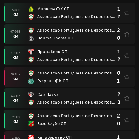
1
Мирасол ФК СП
15 ФЕВ
КМ
2
Associacao Portuguesa de Desportos SP
2
Associacao Portuguesa de Desportos SP
07 ФЕВ
КМ
0
Понте Прета СП
1
Примавера СП
31 ЯНУ
КМ
2
Associacao Portuguesa de Desportos SP
0
Associacao Portuguesa de Desportos SP
26 ЯНУ
КМ
1
Гуарани ФК СП
2
Сао Пауло
21 ЯНУ
КМ
3
Associacao Portuguesa de Desportos SP
2
Associacao Portuguesa de Desportos SP
17 ЯНУ
КМ
0
Вело Клубе СП
1
Капивариано СП
14 ЯНУ