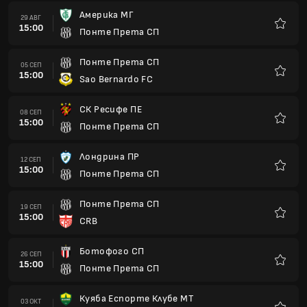
Америка МГ
29 АВГ
15:00
Понте Прета СП
Любим
Понте Прета СП
05 СЕП
15:00
Sao Bernardo FC
Любим
СК Ресифе ПЕ
08 СЕП
15:00
Понте Прета СП
Любим
Лондрина ПР
12 СЕП
15:00
Понте Прета СП
Любим
Понте Прета СП
19 СЕП
15:00
CRB
Любим
Ботофого СП
26 СЕП
15:00
Понте Прета СП
Любим
Куяба Еспорте Клубе МТ
03 ОКТ