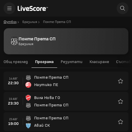
Футбол
Бразилия
Понте Прета СП
Понте Прета СП
Бразилия
Общ преглед
Програма
Резултати
Класиране
Състав
Понте Прета СП
14 АВГ
22:30
Наутико ПЕ
Любим
Вила Нова ГО
19 АВГ
23:30
Понте Прета СП
Любим
Понте Прета СП
23 АВГ
19:00
Авай СК
Любим