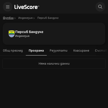
Футбол
Индонезия
Персиб Бандунг
Персиб Бандунг
Индонезия
Общ преглед
Програма
Резултати
Класиране
Състав
Няма налични данни