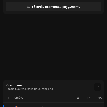
Виж всички настоящи резултати
Класиране
Настоящо класиране на Queensland
#
Отбор
Д
ГР
TЧК