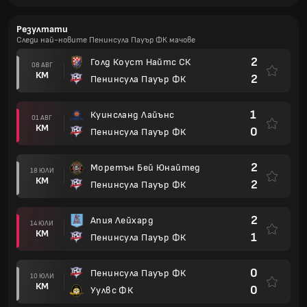
Резултати
Следи най-новите Пенинсула Пауър ФК мачове
2
Голд Коуст Найтс СК
08 АВГ
КМ
2
Пенинсула Пауър ФК
1
Куинсланд Лайънс
01 АВГ
КМ
0
Пенинсула Пауър ФК
2
Моретън Бей Юнайтед
18 ЮЛИ
КМ
2
Пенинсула Пауър ФК
2
Апия Лейхард
14 ЮЛИ
КМ
1
Пенинсула Пауър ФК
0
Пенинсула Пауър ФК
10 ЮЛИ
КМ
0
Уулвс ФК