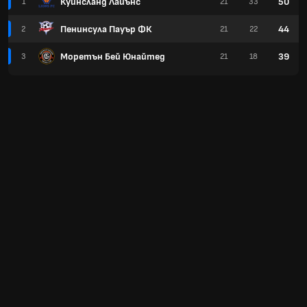
Куинсланд Лайънс
50
1
21
33
Пенинсула Пауър ФК
44
2
21
22
Моретън Бей Юнайтед
39
3
21
18