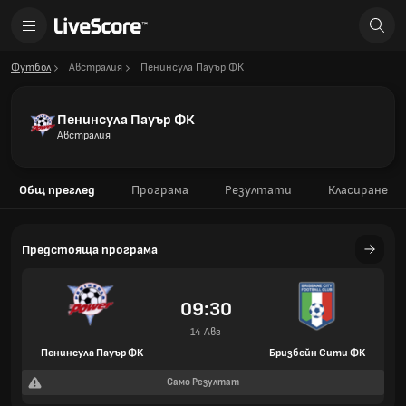
Футбол
Австралия
Пенинсула Пауър ФК
Пенинсула Пауър ФК
Австралия
Общ преглед
Програма
Резултати
Класиране
Предстояща програма
09:30
14 Авг
Пенинсула Пауър ФК
Бризбейн Сити ФК
Само Резултат