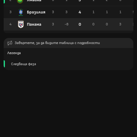
Бразилия
4
3
3
3
1
1
1
5
Панама
0
4
3
-8
0
0
3
3
Завъртете, за да видите таблица с подробности
Легенда
Следваща фаза