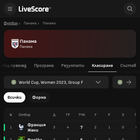
Футбол
Панама
Панама
Панама
Панама
Общ преглед
Програма
Резултати
Класиране
Състав
World Cup, Women 2023, Group F
Всички
Форма
#
Отбор
Д
ГР
TЧК
У
Р
З
ГЗ
Франция
7
1
3
4
2
1
0
8
Жени
Ямайка
5
2
3
1
1
2
0
1