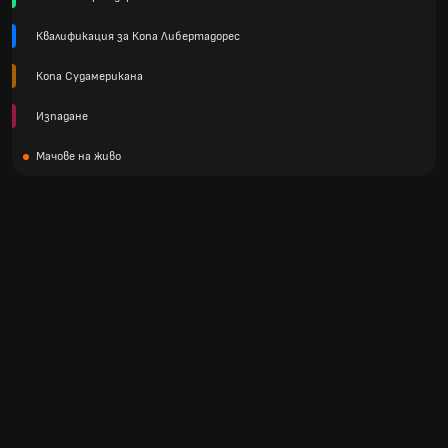
Квалификация за Копа Либертадорес
Копа Судамерикана
Изпадане
Мачове на живо