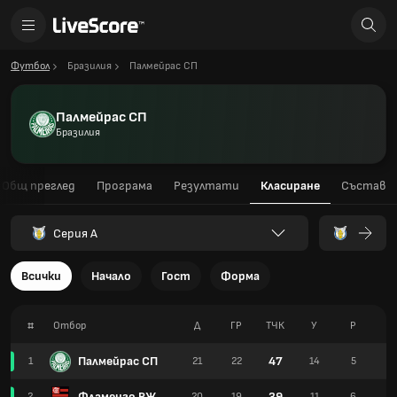
Футбол
Бразилия
Палмейрас СП
Палмейрас СП
Бразилия
Общ преглед
Програма
Резултати
Класиране
Състав
Серия А
Всички
Начало
Гост
Форма
#
Отбор
Д
ГР
TЧК
У
Р
З
Палмейрас СП
47
1
21
22
14
5
2
Фламенго РЖ
39
2
20
19
11
6
3