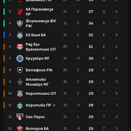
КА Паранаензе
37
3
21
9
11
4
6
ПР
Флуминензе ФК
34
4
21
5
9
7
5
РЖ
ЕК Баия БА
32
5
21
4
8
8
5
Ред Бул
31
6
20
6
9
4
7
Брагантино СП
Крузейро МГ
30
7
21
-3
8
6
7
Ботафого РЖ
29
8
20
2
8
5
7
Атлетико
29
9
21
0
8
5
8
Минейро МГ
Коринтианс СП
29
10
21
2
7
8
6
Коритиба ПР
28
11
22
-3
7
7
8
Сао Пауло
26
12
21
1
7
5
9
Витория БА
26
13
21
-9
7
5
9