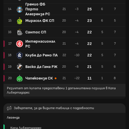
Гремио ФБ
Порто
25
14
21
-3
6
7
8
Алегрензе РС
Мирасол ФК СП
23
15
20
-4
6
5
9
Сантос СП
22
16
20
-4
5
7
8
Интернасионал
22
17
21
-4
5
7
9
РС
Клубе До Ремо ПА
22
18
22
-10
5
7
1
Васко Да Гама РЖ
21
19
20
-8
5
6
9
Чапекоензе СК
11
20
21
-22
1
8
1
Резултат от купата предоставени 1 допълнителна позиция в Копа
Либертадорес
Завъртете, за да видите таблица с подробности
Легенда
Копа Либертадорес