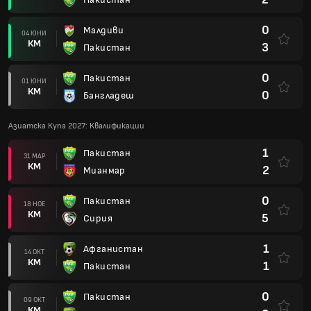
0
Малдиви
04 ЮНИ
КМ
3
Пакистан
0
Пакистан
01 ЮНИ
КМ
0
Бангладеш
Азиатска Купа 2027: Квалификации
1
Пакистан
31 МАР
КМ
2
Мианмар
0
Пакистан
18 НОЕ
КМ
5
Сирия
1
Афганистан
14 ОКТ
КМ
1
Пакистан
0
Пакистан
09 ОКТ
КМ