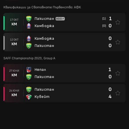
Квалификации за Свотовноте Първенство: АФК
1
Пакистан
(1)
17 ОКТ
КМ
0
Камбоджа
(0)
0
Камбоджа
12 ОКТ
КМ
0
Пакистан
SAFF Championship 2023, Group A
1
Непал
27 ЮНИ
КМ
0
Пакистан
0
Пакистан
24 ЮНИ
КМ
4
Кувейт