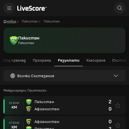
Футбол
Пакистан
Пакистан
Пакистан
Пакистан
Общ преглед
Програма
Резултати
Класиране
Състав
Всички Състезания
Международни Приятелски
2
Пакистан
10 ЮНИ
КМ
0
Афганистан
0
Афганистан
07 ЮНИ
КМ
2
Пакистан