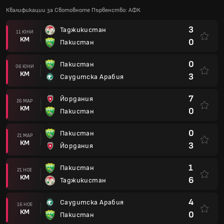
Квалификации за Свотовноте Първенство: АФК
3
Таджикистан
11 ЮНИ
КМ
0
Пакистан
0
Пакистан
06 ЮНИ
КМ
3
Саудитска Арабия
7
Йордания
26 МАР
КМ
0
Пакистан
0
Пакистан
21 МАР
КМ
3
Йордания
1
Пакистан
21 НОЕ
КМ
6
Таджикистан
4
Саудитска Арабия
16 НОЕ
КМ
0
Пакистан