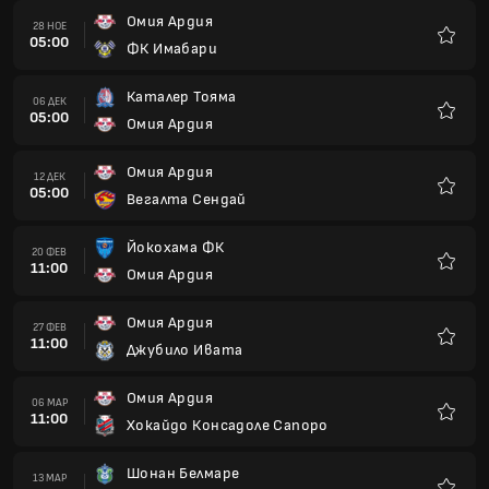
Омия Ардия
28 НОЕ
05:00
ФК Имабари
Любим
Каталер Тояма
06 ДЕК
05:00
Омия Ардия
Любим
Омия Ардия
12 ДЕК
05:00
Вегалта Сендай
Любим
Йокохама ФК
20 ФЕВ
11:00
Омия Ардия
Любим
Омия Ардия
27 ФЕВ
11:00
Джубило Ивата
Любим
Омия Ардия
06 МАР
11:00
Хокайдо Консадоле Сапоро
Любим
Шонан Белмаре
13 МАР