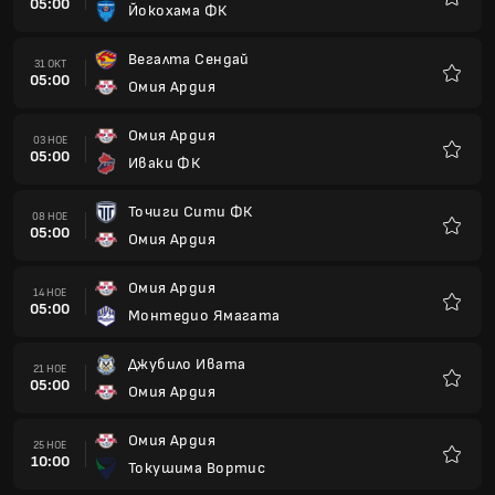
05:00
Йокохама ФК
Любим
Вегалта Сендай
31 ОКТ
05:00
Омия Ардия
Любим
Омия Ардия
03 НОЕ
05:00
Иваки ФК
Любим
Точиги Сити ФК
08 НОЕ
05:00
Омия Ардия
Любим
Омия Ардия
14 НОЕ
05:00
Монтедио Ямагата
Любим
Джубило Ивата
21 НОЕ
05:00
Омия Ардия
Любим
Омия Ардия
25 НОЕ
10:00
Токушима Вортис
Любим