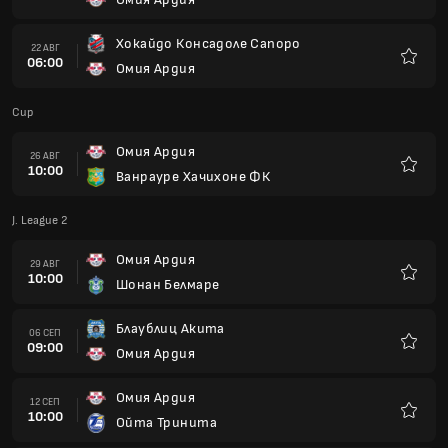
Любим
Хокайдо Консадоле Сапоро
22 АВГ
06:00
Омия Ардия
Любим
Cup
Омия Ардия
26 АВГ
10:00
Ванрауре Хачихоне ФК
Любим
J. League 2
Омия Ардия
29 АВГ
10:00
Шонан Белмаре
Любим
Блаублиц Акита
06 СЕП
09:00
Омия Ардия
Любим
Омия Ардия
12 СЕП
10:00
Ойта Тринита
Любим