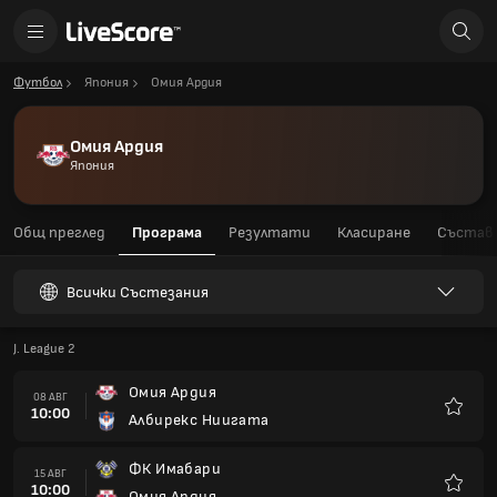
Футбол
Япония
Омия Ардия
Омия Ардия
Япония
Общ преглед
Програма
Резултати
Класиране
Състав
Всички Състезания
J. League 2
Омия Ардия
08 АВГ
10:00
Албирекс Ниигата
Любим
ФК Имабари
15 АВГ
10:00
Омия Ардия