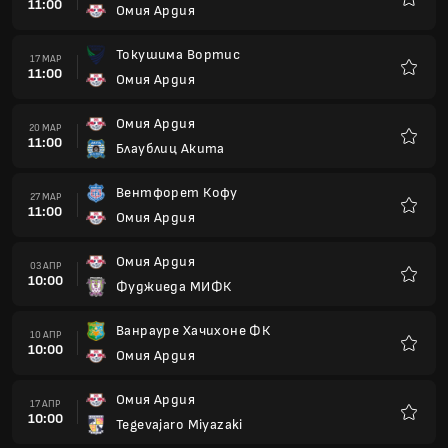
11:00
Омия Ардия
Любим
Токушима Вортис
17 МАР
11:00
Омия Ардия
Любим
Омия Ардия
20 МАР
11:00
Блаублиц Акита
Любим
Вентфорет Кофу
27 МАР
11:00
Омия Ардия
Любим
Омия Ардия
03 АПР
10:00
Фуджиеда МИФК
Любим
Ванрауре Хачихоне ФК
10 АПР
10:00
Омия Ардия
Любим
Омия Ардия
17 АПР
10:00
Tegevajaro Miyazaki
Любим