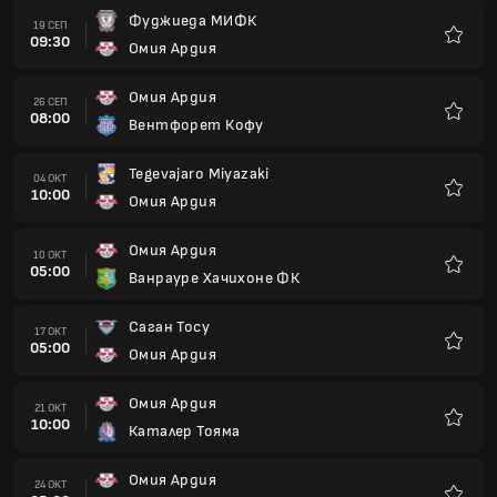
Фуджиеда МИФК
19 СЕП
09:30
Омия Ардия
Любим
Омия Ардия
26 СЕП
08:00
Вентфорет Кофу
Любим
Tegevajaro Miyazaki
04 ОКТ
10:00
Омия Ардия
Любим
Омия Ардия
10 ОКТ
05:00
Ванрауре Хачихоне ФК
Любим
Саган Тосу
17 ОКТ
05:00
Омия Ардия
Любим
Омия Ардия
21 ОКТ
10:00
Каталер Тояма
Любим
Омия Ардия
24 ОКТ