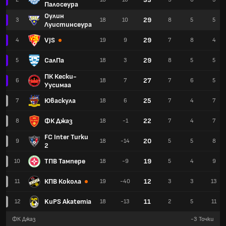
Палосеура
Оулин
29
3
18
10
8
5
5
Луистинсеура
VJS
29
4
19
9
7
8
4
СалПа
29
5
18
3
8
5
5
ПК Кески-
27
6
18
7
7
6
5
Уусимаа
Юваскула
25
7
18
6
7
4
7
ФК Джаз
22
8
18
-1
7
4
7
FC Inter Turku
20
9
18
-14
5
5
8
2
ТПВ Тампере
19
10
18
-9
5
4
9
КПВ Кокола
12
11
19
-40
3
3
13
KuPS Akatemia
11
12
18
-13
2
5
11
ФК Джаз
-3
Точки