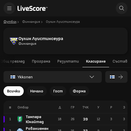
Футбол
Финландия
Оулин Луистинсеура
Оулин Луистинсеура
Финландия
Общ преглед
Програма
Резултати
Класиране
Състав
Ykkonen
Всички
Начало
Гост
Форма
#
Отбор
Д
ГР
TЧК
У
Р
З
Тампере
39
1
18
26
12
3
3
Юнайтед
Рованиемен
33
2
18
16
9
6
3