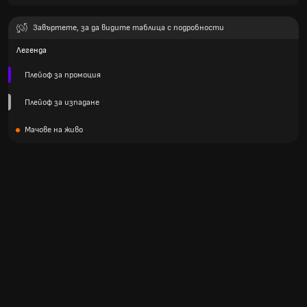
Завъртете, за да видите таблица с подробности
Легенда
Плейоф за промоция
Плейоф за изпадане
Мачове на живо