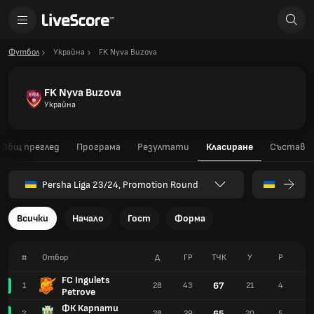
Футбол
Украйна
FK Nyva Buzova
FK Nyva Buzova
Украйна
Общ преглед
Програма
Резултати
Класиране
Състав
Persha Liga 23/24, Promotion Round
Всички
Начало
Гост
Форма
#
Отбор
Д
ГР
TЧК
У
Р
З
FC Ingulets
67
1
28
43
21
4
3
Petrove
ФК Карпати
65
2
28
29
20
5
3