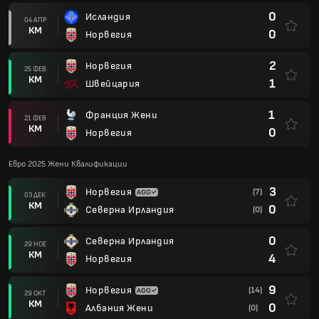
0
Исландия
04 АПР
КМ
0
Норвегия
2
Норвегия
25 ФЕВ
КМ
1
Швейцария
1
Франция Жени
21 ФЕВ
КМ
0
Норвегия
Евро 2025 Жени Квалификации
3
Норвегия
(7)
03 ДЕК
КМ
0
Северна Ирландия
(0)
0
Северна Ирландия
29 НОЕ
КМ
4
Норвегия
9
Норвегия
(14)
29 ОКТ
КМ
0
Албания Жени
(0)