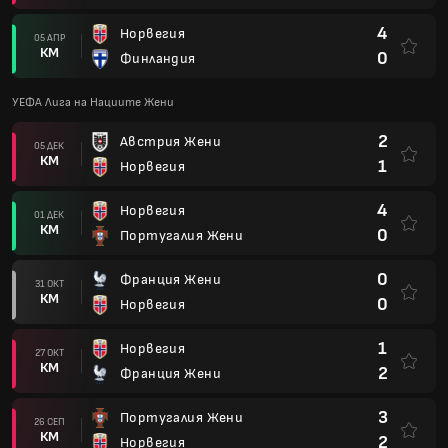
4
Норвегия
05 АПР
КМ
0
Финландия
УЕФА Лига на Нациите Жени
2
Австрия Жени
05 ДЕК
КМ
1
Норвегия
4
Норвегия
01 ДЕК
КМ
0
Португалия Жени
0
Франция Жени
31 ОКТ
КМ
0
Норвегия
1
Норвегия
27 ОКТ
КМ
2
Франция Жени
3
Португалия Жени
26 СЕП
КМ
2
Норвегия