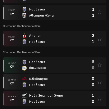
1
Норвегия
22 СЕП
КМ
1
Австрия Жени
Световно Първенство Жени
3
Япония
05 АВГ
КМ
1
Норвегия
Световно Първенство Жени
6
Норвегия
30 ЮЛИ
КМ
0
Филипини
0
Швейцария
25 ЮЛИ
КМ
0
Норвегия
1
Нова Зеландия Жени
20 ЮЛИ
КМ
0
Норвегия