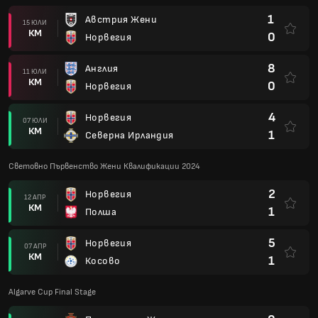
1
Австрия Жени
15 ЮЛИ
КМ
0
Норвегия
8
Англия
11 ЮЛИ
КМ
0
Норвегия
4
Норвегия
07 ЮЛИ
КМ
1
Северна Ирландия
Световно Първенство Жени Квалификации 2024
2
Норвегия
12 АПР
КМ
1
Полша
5
Норвегия
07 АПР
КМ
1
Косово
Algarve Cup Final Stage