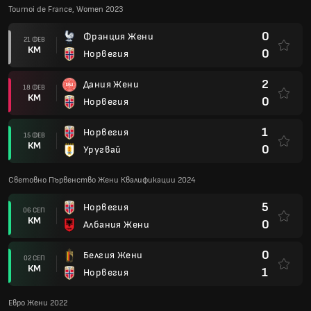
Tournoi de France, Women 2023
0
Франция Жени
21 ФЕВ
КМ
0
Норвегия
2
Дания Жени
18 ФЕВ
КМ
0
Норвегия
1
Норвегия
15 ФЕВ
КМ
0
Уругвай
Световно Първенство Жени Квалификации 2024
5
Норвегия
06 СЕП
КМ
0
Албания Жени
0
Белгия Жени
02 СЕП
КМ
1
Норвегия
Евро Жени 2022