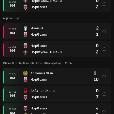
0
Португалия Жени
23 ФЕВ
КМ
2
Норвегия
Algarve Cup
2
Италия
20 ФЕВ
КМ
1
Норвегия
0
Норвегия
16 ФЕВ
КМ
2
Португалия Жени
Световно Първенство Жени Квалификации 2024
0
Армения Жени
01 ДЕК
КМ
10
Норвегия
0
Албания Жени
25 НОЕ
КМ
7
Норвегия
4
Норвегия
26 ОКТ
КМ