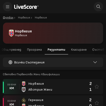
Футбол
Норвегия
Норвегия
Норвегия
Норвегия
Общ преглед
Програма
Резултати
Класиране
Състав
Всички Състезания
Световно Първенство Жени Квалификации
2
Норвегия
09 ЮНИ
КМ
1
Австрия Жени
2
Германия
05 ЮНИ
КМ
0
Норвегия