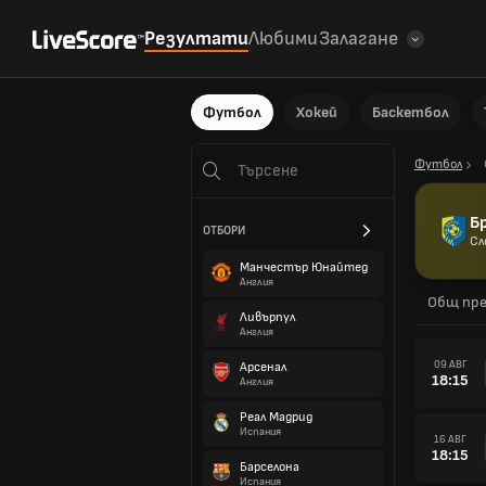
Резултати
Любими
Залагане
Футбол
Хокей
Баскетбол
Футбол
Б
ОТБОРИ
Сл
Манчестър Юнайтед
Англия
Общ пре
Ливърпул
Англия
09 АВГ
Арсенал
18:15
Англия
Реал Мадрид
Испания
16 АВГ
18:15
Барселона
Испания