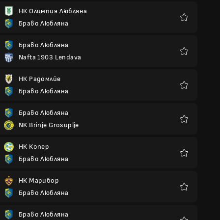
НК Олимпия Любляна
Браво Любляна
Любими
Браво Любляна
Nafta 1903 Lendava
Любими
НК Радомлйе
Браво Любляна
Любими
Браво Любляна
NK Brinje Grosuplje
Любими
НК Копер
Браво Любляна
Любими
НК Марибор
Браво Любляна
Любими
Браво Любляна