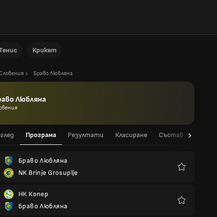
Тенис
Крикет
Словения
Браво Любляна
раво Любляна
овения
глед
Програма
Резултати
Класиране
Състав
Стати
Браво Любляна
NK Brinje Grosuplje
Любими
НК Копер
Браво Любляна
Любими