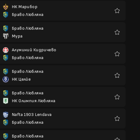
НК Марибор
Браво Любляна
Любими
Браво Любляна
Мура
Любими
Алуминий Кидричево
Браво Любляна
Любими
Браво Любляна
НК Целйе
Любими
Браво Любляна
НК Олимпия Любляна
Любими
Nafta 1903 Lendava
Браво Любляна
Любими
Браво Любляна