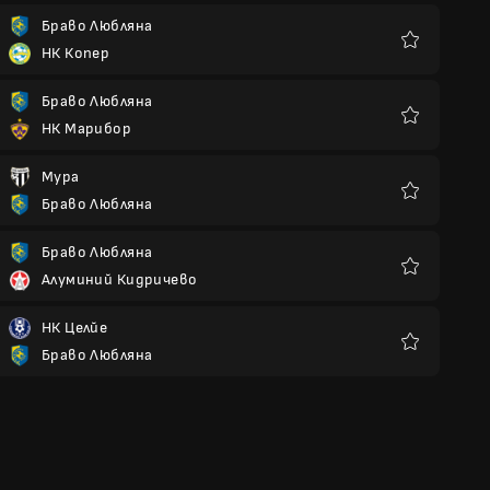
Браво Любляна
НК Копер
Любими
Браво Любляна
НК Марибор
Любими
Мура
Браво Любляна
Любими
Браво Любляна
Алуминий Кидричево
Любими
НК Целйе
Браво Любляна
Любими