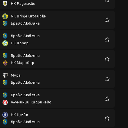
НК Радомлйе
Любими
NK Brinje Grosuplje
Браво Любляна
Любими
Браво Любляна
НК Копер
Любими
Браво Любляна
НК Марибор
Любими
Мура
Браво Любляна
Любими
Браво Любляна
Алуминий Кидричево
Любими
НК Целйе
Браво Любляна
Любими