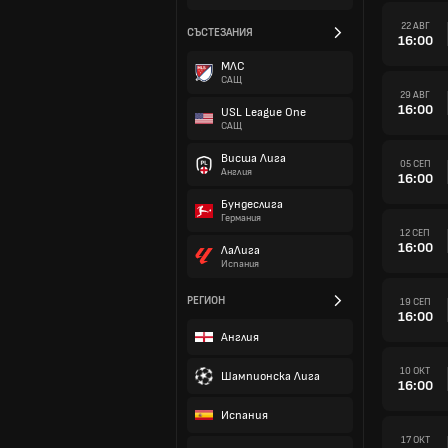
22 АВГ
СЪСТЕЗАНИЯ
16:00
МЛС
САЩ
29 АВГ
16:00
USL League One
САЩ
Висша Лига
05 СЕП
Англия
16:00
Бундеслига
Германия
12 СЕП
16:00
ЛаЛига
Испания
РЕГИОН
19 СЕП
16:00
Англия
10 ОКТ
Шампионска Лига
16:00
Испания
17 ОКТ