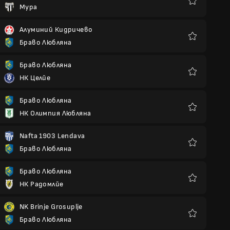
Мура
Любими
Алуминий Кидричево
Браво Любляна
Любими
Браво Любляна
НК Целйе
Любими
Браво Любляна
НК Олимпия Любляна
Любими
Nafta 1903 Lendava
Браво Любляна
Любими
Браво Любляна
НК Радомлйе
Любими
NK Brinje Grosuplje
Браво Любляна
Любими