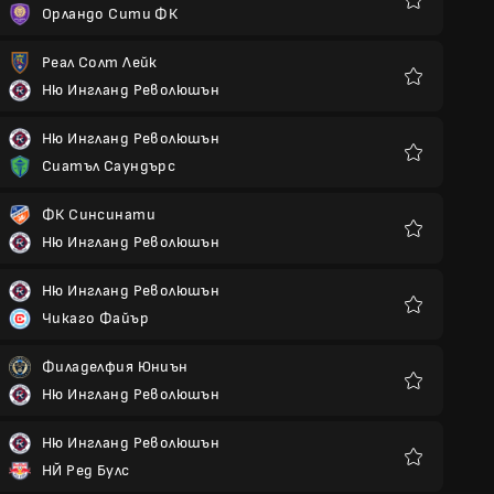
Орландо Сити ФК
Любими
Реал Солт Лейк
Ню Ингланд Революшън
Любими
Ню Ингланд Революшън
Сиатъл Саундърс
Любими
ФК Синсинати
Ню Ингланд Революшън
Любими
Ню Ингланд Революшън
Чикаго Файър
Любими
Филаделфия Юниън
Ню Ингланд Революшън
Любими
Ню Ингланд Революшън
НЙ Ред Булс
Любими