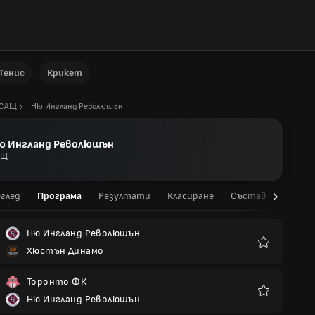
Тенис
Крикет
САЩ
Ню Ингланд Революшън
ю Ингланд Революшън
АЩ
глед
Програма
Резултати
Класиране
Състав
Стати
Ню Ингланд Революшън
Хюстън Динамо
Любими
Торонто ФК
Ню Ингланд Революшън
Любими