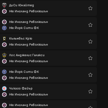
ДиСи Юнайтед
Ню Ингланд Революшън
Любими
Ню Ингланд Революшън
Ню Йорк Сити ФК
Любими
Кълъмбъс Крю
Ню Ингланд Революшън
Любими
Лос Анджелис Галакси
Ню Ингланд Революшън
Любими
Ню Йорк Сити ФК
Ню Ингланд Революшън
Любими
Чикаго Файър
Ню Ингланд Революшън
Любими
Ню Ингланд Революшън