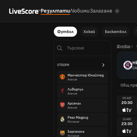
Резултати
Любими
Залагане
Футбол
Хокей
Баскетбол
Футбол
Н
ОТБОРИ
С
Манчестър Юнайтед
Англия
Общ пре
Ливърпул
Англия
08 АВГ
20:30
Арсенал
Англия
Реал Мадрид
15 АВГ
Испания
23:30
Барселона
Испания