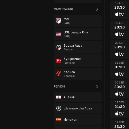
19 АВГ
23:30
СЪСТЕЗАНИЯ
МЛС
23 АВГ
САЩ
20:30
USL League One
САЩ
29 АВГ
Висша Лига
23:30
Англия
Бундеслига
06 СЕП
Германия
01:30
ЛаЛига
Испания
09 СЕП
23:30
РЕГИОН
Англия
13 СЕП
21:30
Шампионска Лига
Испания
19 СЕП
23:30