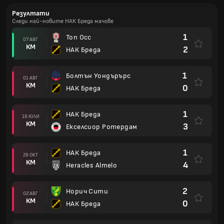
Резултати
Следи най-новите НАК Бреда мачове
1
Топ Осс
07 АВГ
КМ
2
НАК Бреда
1
Болтън Уондърърс
01 АВГ
КМ
0
НАК Бреда
1
НАК Бреда
18 ЮЛИ
КМ
3
Екселсиор Ротердам
1
НАК Бреда
29 ОКТ
КМ
4
Heracles Almelo
2
Норич Сити
02 АВГ
КМ
0
НАК Бреда