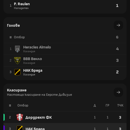
P. Reulen
1
1
Нападател
Голове
#
Отбор
G
Heracles Almelo
4
1
Холандия
ВВВ Венло
3
2
Холандия
НАК Бреда
2
3
Холандия
Класиране
Настоящо класиране на Еерсте Дивизие
#
Отбор
Д
ГР
TЧК
Дордрехт ФК
3
2
1
1
НАК Бреда
3
3
1
1