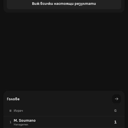
Виж всички настоящи резултати
Голове
#
Играч
G
M. Soumano
1
1
Нападател