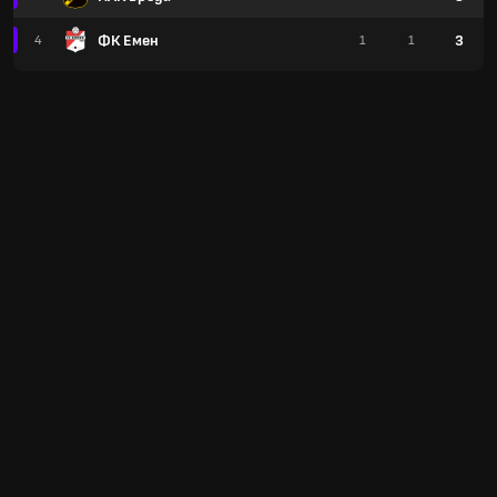
ФК Емен
3
4
1
1