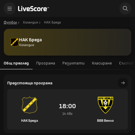
Футбол
Холандия
НАК Бреда
НАК Бреда
Холандия
Общ преглед
Програма
Резултати
Класиране
Състав
Предстояща програма
18:00
14 Авг
НАК Бреда
ВВВ Венло