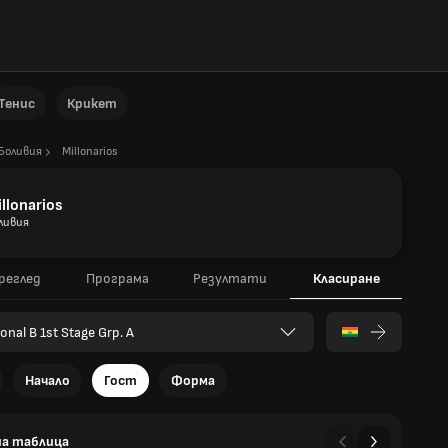
Тенис
Крикет
Боливия
Millonarios
llonarios
ливия
реглед
Програма
Резултати
Класиране
onal B 1st Stage Grp. A
Начало
Гост
Форма
а таблица