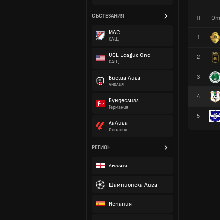
СЪСТЕЗАНИЯ
#
От
МЛС
1
САЩ
USL League One
2
САЩ
3
Висша Лига
Англия
4
Бундеслига
Германия
5
ЛаЛига
Испания
РЕГИОН
Англия
Шампионска Лига
Испания