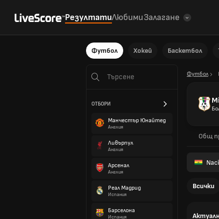
Резултати
Любими
Залагане
Футбол
Хокей
Баскетбол
Футбол
Mi
ОТБОРИ
Бо
Манчестър Юнайтед
Англия
Общ п
Ливърпул
Англия
Naci
Арсенал
Англия
Всички
Реал Мадрид
Испания
Барселона
Актуалн
Испания