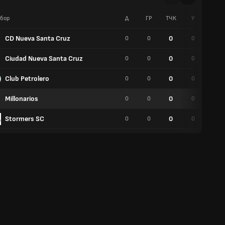
бор
Д
ГР
TЧК
У
Р
CD Nueva Santa Cruz
0
0
0
0
0
Ciudad Nueva Santa Cruz
0
0
0
0
0
Club Petrolero
0
0
0
0
0
Millonarios
0
0
0
0
0
Stormers SC
0
0
0
0
0