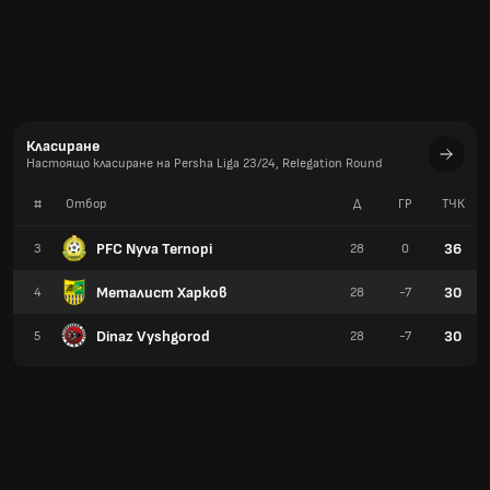
Класиране
Настоящо класиране на Persha Liga 23/24, Relegation Round
#
Отбор
Д
ГР
TЧК
PFC Nyva Ternopi
36
3
28
0
Металист Харков
30
4
28
-7
Dinaz Vyshgorod
30
5
28
-7