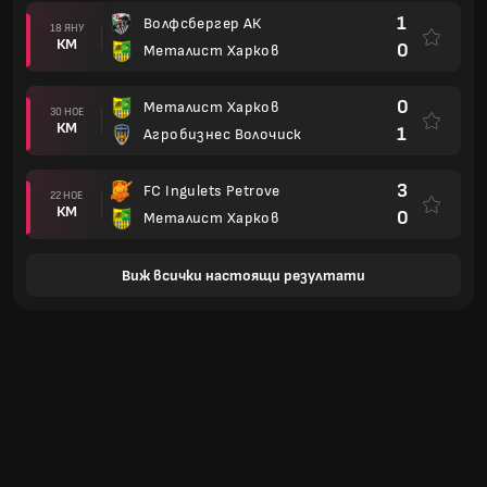
1
Волфсбергер АК
18 ЯНУ
КМ
0
Металист Харков
0
Металист Харков
30 НОЕ
КМ
1
Агробизнес Волочиск
3
FC Ingulets Petrove
22 НОЕ
КМ
0
Металист Харков
Виж всички настоящи резултати