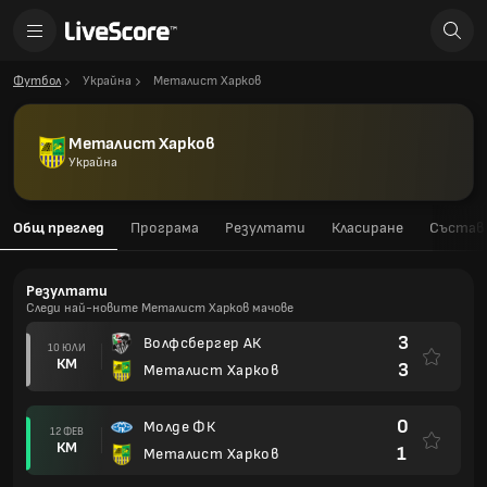
Футбол
Украйна
Металист Харков
Металист Харков
Украйна
Общ преглед
Програма
Резултати
Класиране
Състав
Резултати
Следи най-новите Металист Харков мачове
3
Волфсбергер АК
10 ЮЛИ
КМ
3
Металист Харков
0
Молде ФК
12 ФЕВ
КМ
1
Металист Харков