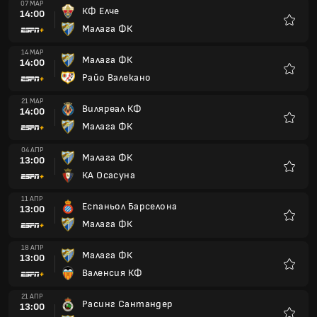
07 МАР
КФ Елче
14:00
Малага ФК
Любим
14 МАР
Малага ФК
14:00
Райо Валекано
Любим
21 МАР
Виляреал КФ
14:00
Малага ФК
Любим
04 АПР
Малага ФК
13:00
КА Осасуна
Любим
11 АПР
Еспаньол Барселона
13:00
Малага ФК
Любим
18 АПР
Малага ФК
13:00
Валенсия КФ
Любим
21 АПР
Расинг Сантандер
13:00