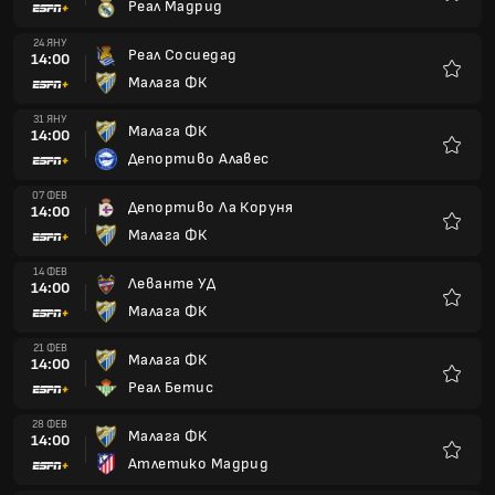
Реал Мадрид
Любим
24 ЯНУ
Реал Сосиедад
14:00
Малага ФК
Любим
31 ЯНУ
Малага ФК
14:00
Депортиво Алавес
Любим
07 ФЕВ
Депортиво Ла Коруня
14:00
Малага ФК
Любим
14 ФЕВ
Леванте УД
14:00
Малага ФК
Любим
21 ФЕВ
Малага ФК
14:00
Реал Бетис
Любим
28 ФЕВ
Малага ФК
14:00
Атлетико Мадрид
Любим