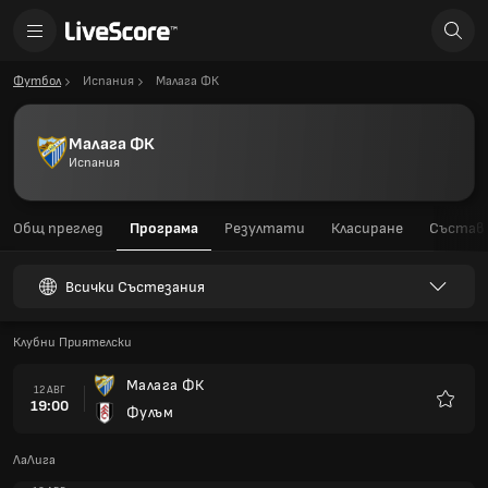
Футбол
Испания
Малага ФК
Малага ФК
Испания
Общ преглед
Програма
Резултати
Класиране
Състав
Всички Състезания
Клубни Приятелски
Малага ФК
12 АВГ
19:00
Фулъм
Любим
ЛаЛига