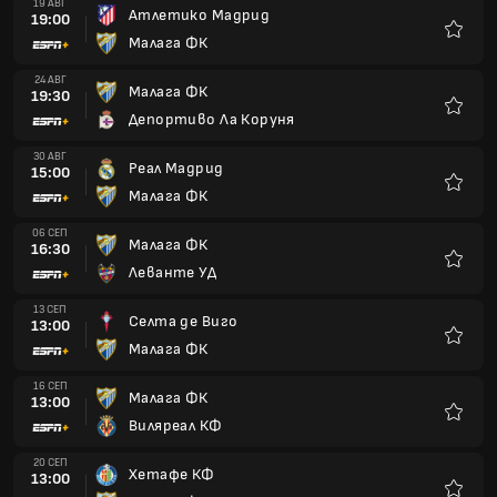
19 АВГ
Атлетико Мадрид
19:00
Малага ФК
Любим
24 АВГ
Малага ФК
19:30
Депортиво Ла Коруня
Любим
30 АВГ
Реал Мадрид
15:00
Малага ФК
Любим
06 СЕП
Малага ФК
16:30
Леванте УД
Любим
13 СЕП
Селта де Виго
13:00
Малага ФК
Любим
16 СЕП
Малага ФК
13:00
Виляреал КФ
Любим
20 СЕП
Хетафе КФ
13:00