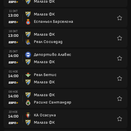
Малага ФК
Любим
11 ОКТ
Малага ФК
13:00
Еспаньол Барселона
Любим
18 ОКТ
Малага ФК
13:00
Реал Сосиедад
Любим
25 ОКТ
Депортиво Алавес
14:00
Малага ФК
Любим
01 НОЕ
Реал Бетис
14:00
Малага ФК
Любим
08 НОЕ
Малага ФК
14:00
Расинг Сантандер
Любим
22 НОЕ
КА Осасуна
14:00
Малага ФК
Любим