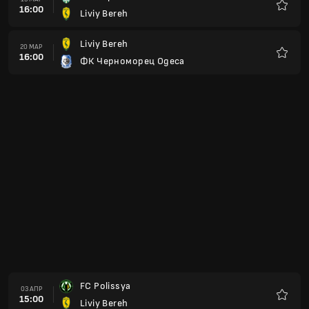
16:00
Liviy Bereh
Любим
Liviy Bereh
20 МАР
16:00
ФК Черноморец Одеса
Любим
FC Polissya
03 АПР
15:00
Liviy Bereh
Любим