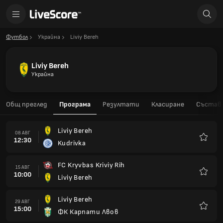
Футбол
Украйна
Liviy Bereh
Liviy Bereh
Украйна
Общ преглед
Програма
Резултати
Класиране
Състав
Liviy Bereh
08 АВГ
12:30
Kudrivka
Любим
FC Kryvbas Kriviy Rih
15 АВГ
10:00
Liviy Bereh
Любим
Liviy Bereh
29 АВГ
15:00
ФК Карпати Лвов
Любим