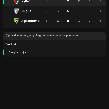
Кувейт
7
2
6
0
2
1
3
Индия
5
3
6
-4
1
2
3
Афганистан
5
4
6
-11
1
2
3
Завъртете, за да видите таблица с подробности
Легенда
Следваща фаза