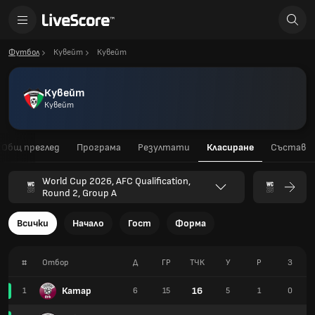
Футбол
Кувейт
Кувейт
Кувейт
Кувейт
Общ преглед
Програма
Резултати
Класиране
Състав
World Cup 2026, AFC Qualification,
Round 2, Group A
Всички
Начало
Гост
Форма
#
Отбор
Д
ГР
TЧК
У
Р
З
Катар
16
1
6
15
5
1
0