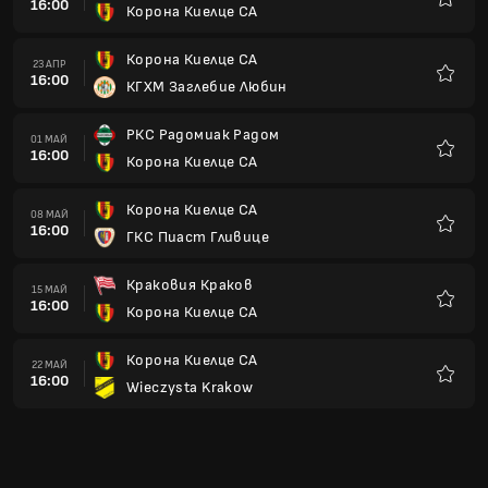
16:00
Корона Киелце СА
Любим
Корона Киелце СА
23 АПР
16:00
КГХМ Заглебие Любин
Любим
РКС Радомиак Радом
01 МАЙ
16:00
Корона Киелце СА
Любим
Корона Киелце СА
08 МАЙ
16:00
ГКС Пиаст Гливице
Любим
Краковия Краков
15 МАЙ
16:00
Корона Киелце СА
Любим
Корона Киелце СА
22 МАЙ
16:00
Wieczysta Krakow
Любим