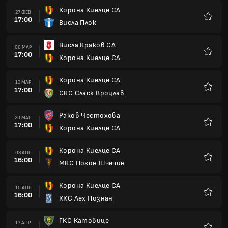
Корона Киелце СА
27 ФЕВ
17:00
Висла Плок
Любим
Висла Краков СА
06 МАР
17:00
Корона Киелце СА
Любим
Корона Киелце СА
13 МАР
17:00
СКС Сласк Вроцлав
Любим
Раков Честохова
20 МАР
17:00
Корона Киелце СА
Любим
Корона Киелце СА
03 АПР
16:00
МКС Погон Шчечин
Любим
Корона Киелце СА
10 АПР
16:00
ККС Лех Познан
Любим
ГКС Катовице
17 АПР