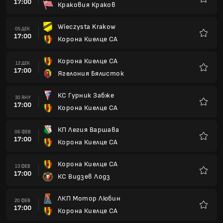
17:00
Краковия Краков
Любим
Wieczysta Krakow
05 ДЕК
17:00
Корона Киелце СА
Любим
Корона Киелце СА
12 ДЕК
17:00
Ягелония Бялисток
Любим
КС Гурник Забже
30 ЯНУ
17:00
Корона Киелце СА
Любим
КП Легия Варшава
06 ФЕВ
17:00
Корона Киелце СА
Любим
Корона Киелце СА
13 ФЕВ
17:00
КС Видзев Лодз
Любим
ЛКП Мотор Любин
20 ФЕВ
17:00
Корона Киелце СА
Любим