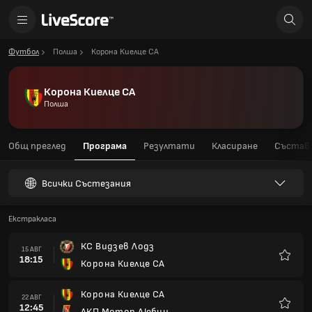
Футбол
Полша
Корона Киелце СА
Корона Киелце СА
Полша
Общ преглед
Програма
Резултати
Класиране
Състав
Всички Състезания
Екстракласа
КС Видзев Лодз
15 АВГ
18:15
Корона Киелце СА
Любим
Корона Киелце СА
22 АВГ
12:45
ЛКП Мотор Любин