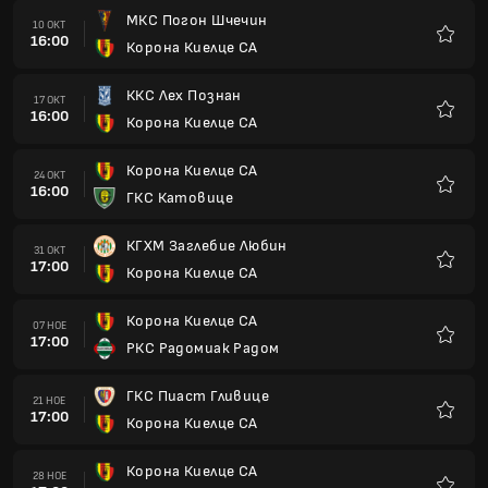
МКС Погон Шчечин
10 ОКТ
16:00
Корона Киелце СА
Любим
ККС Лех Познан
17 ОКТ
16:00
Корона Киелце СА
Любим
Корона Киелце СА
24 ОКТ
16:00
ГКС Катовице
Любим
КГХМ Заглебие Любин
31 ОКТ
17:00
Корона Киелце СА
Любим
Корона Киелце СА
07 НОЕ
17:00
РКС Радомиак Радом
Любим
ГКС Пиаст Гливице
21 НОЕ
17:00
Корона Киелце СА
Любим
Корона Киелце СА
28 НОЕ