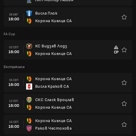
Любим
Висла Плок
28 АВГ
16:00
Корона Киелце СА
Любим
FA Cup
КС Видзев Лодз
02 СЕП
16:00
СР
Корона Киелце СА
Любим
Екстракласа
Корона Киелце СА
05 СЕП
16:00
Висла Краков СА
Любим
СКС Сласк Вроцлав
12 СЕП
16:00
Корона Киелце СА
Любим
Корона Киелце СА
19 СЕП
16:00
Раков Честохова
Любим