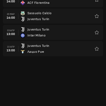
14:00
ACF Fiorentina
Любим
Sassuolo Calcio
20 МАР
14:00
Juventus Turin
Любим
Juventus Turin
03 АПР
13:00
Inter Milano
Любим
Juventus Turin
10 АПР
13:00
Лацио Рим
Любим