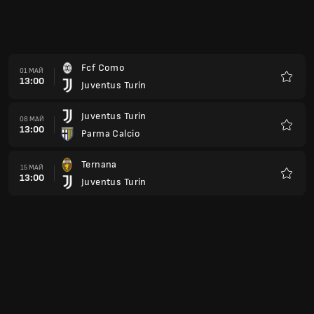
Fcf Como
01 МАЙ
13:00
Juventus Turin
Любим
Juventus Turin
08 МАЙ
13:00
Parma Calcio
Любим
Ternana
15 МАЙ
13:00
Juventus Turin
Любим