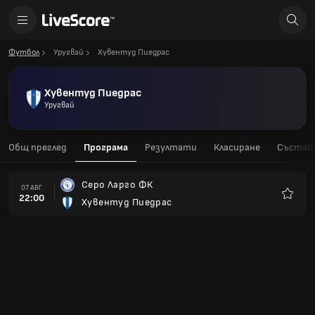
Футбол
Уругвай
Хувентуд Пиедрас
Хувентуд Пиедрас
Уругвай
Общ преглед
Програма
Резултати
Класиране
Състав
Серо Ларго ФК
07 АВГ
22:00
Хувентуд Пиедрас
Любим