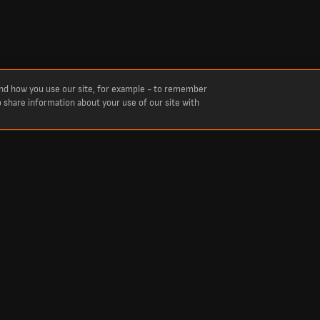
and how you use our site, for example - to remember
o share information about your use of our site with
те резултати и точки на Джубило Ивата за този сезон. Актуални резултати на
на
Други Спортове
а Лига
Резултати от Крикет
а Лига
Резултати от Тенис