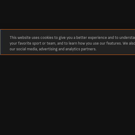
This website uses cookies to give you a better experience and to underst
your favorite sport or team, and to learn how you use our features. We als
our social media, advertising and analytics partners.
Относно
Най-нови резултати и точки на Джубило Ивата
Най-новите резултати на Джубило Ивата, на живо днес. Последни
Футбол в България
Футбол от чужби
Футболни резултати
Резултати от Висшат
Резултати от Първа Лига
Класиране във Висшат