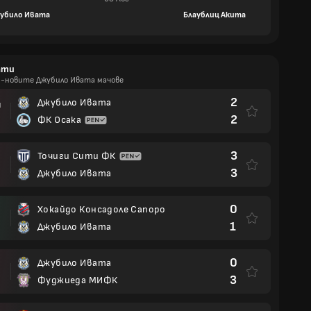
убило Ивата
Блаублиц Акита
ати
й-новите Джубило Ивата мачове
2
Джубило Ивата
И
2
ФК Осака
3
Точиги Сити ФК
3
Джубило Ивата
0
Хокайдо Консадоле Сапоро
1
Джубило Ивата
0
Джубило Ивата
3
Фуджиеда МИФК