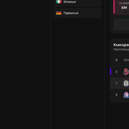
Италия
10 МАЙ
КМ
Германия
Класира
Настоящо 
#
От
6
7
8