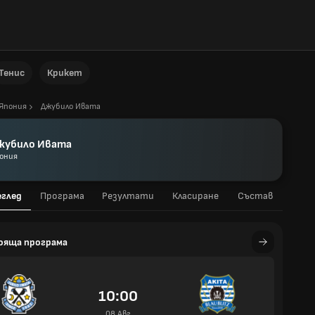
Тенис
Крикет
Япония
Джубило Ивата
жубило Ивата
ония
еглед
Програма
Резултати
Класиране
Състав
ояща програма
10:00
08 Авг