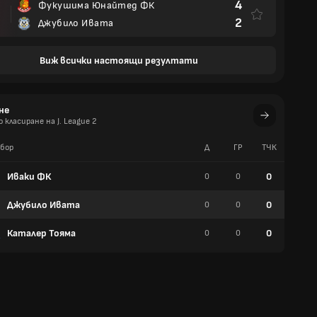
4
Фукушима Юнайтед ФК
2
Джубило Ивата
Виж всички настоящи резултати
не
класиране на J. League 2
бор
Д
ГР
TЧК
У
Иваки ФК
0
0
0
0
Джубило Ивата
0
0
0
0
Каталер Тояма
0
0
0
0