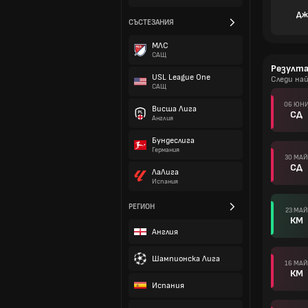
Дж
СЪСТЕЗАНИЯ
МЛС
САЩ
Резулт
USL League One
Следи на
САЩ
06 ЮН
Висша Лига
СД
Англия
Бундеслига
Германия
30 МАЙ
СД
ЛаЛига
Испания
РЕГИОН
23 МАЙ
КМ
Англия
Шампионска Лига
16 МАЙ
КМ
Испания