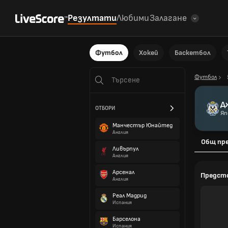
Резултати
Любими
Залагане
Футбол
Хокей
Баскетбол
Футбол
Д
ОТБОРИ
Яп
Манчестър Юнайтед
Англия
Общ пр
Ливърпул
Англия
Арсенал
Предст
Англия
Реал Мадрид
Испания
Барселона
Испания