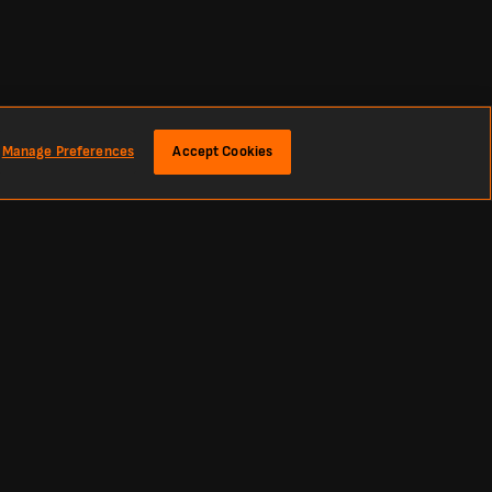
Manage Preferences
Accept Cookies
 живо от днес и предишни резултати от сезона.