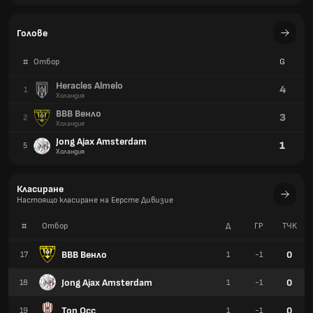
Голове
#
Отбор
G
Heracles Almelo
4
1
Холандия
ВВВ Венло
3
2
Холандия
Jong Ajax Amsterdam
1
5
Холандия
Класиране
Настоящо класиране на Еерсте Дивизие
#
Отбор
Д
ГР
TЧК
ВВВ Венло
0
17
1
-1
Jong Ajax Amsterdam
0
18
1
-1
Топ Осс
0
19
1
-1