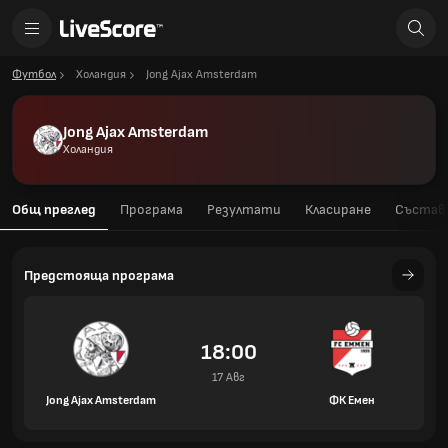
Футбол
Холандия
Jong Ajax Amsterdam
Jong Ajax Amsterdam
Холандия
Общ преглед
Програма
Резултати
Класиране
Състав
Предстояща програма
18:00
17 Авг
Jong Ajax Amsterdam
ФК Емен