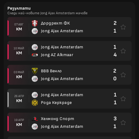
Резултати
Следи най-новите Jong Ajax Amsterdam мачове
2
Дордрехт ФК
07 АВГ
КМ
1
Jong Ajax Amsterdam
1
Jong Ajax Amsterdam
10 МАЙ
КМ
4
Jong AZ Alkmaar
2
ВВВ Венло
03 МАЙ
КМ
0
Jong Ajax Amsterdam
1
Jong Ajax Amsterdam
26 АПР
КМ
1
Рода Керкраде
3
Хелмонд Спорт
19 АПР
КМ
1
Jong Ajax Amsterdam