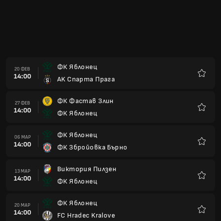
13:00
ФК Яблонец
Любим
ФК Яблонец
17 АПР
13:00
СК Лисен
Любим
СК Сигма Олмоуц
24 АПР
13:00
ФК Яблонец
Любим