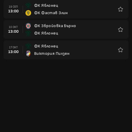
ФК Яблонец
19 СЕП
13:00
ФК Фастав Злин
Любим
ФК Збройовка Бърно
10 ОКТ
13:00
ФК Яблонец
Любим
ФК Яблонец
17 ОКТ
13:00
Виктория Пилзен
Любим
FC Hradec Kralove
24 ОКТ
13:00
ФК Яблонец
Любим
ФК Яблонец
31 ОКТ
14:00
СК Славия Прага
Любим
ФК Яблонец
07 НОЕ
14:00
ФК Млада Болеслав
Любим
СК Лисен
21 НОЕ