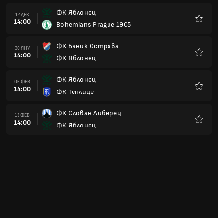
ФК Яблонец
20 ФЕВ
14:00
AK Спарта Прага
Любим
ФК Фастав Злин
27 ФЕВ
14:00
ФК Яблонец
Любим
ФК Яблонец
06 МАР
14:00
ФК Збройовка Бърно
Любим
Виктория Пилзен
13 МАР
14:00
ФК Яблонец
Любим
ФК Яблонец
20 МАР
14:00
FC Hradec Kralove
Любим
СК Славия Прага
03 АПР
13:00
ФК Яблонец
Любим
ФК Млада Болеслав
10 АПР