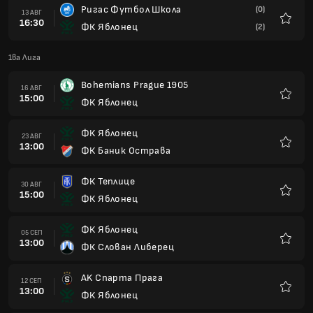
Ригас Футбол Школа
(0)
13 АВГ
16:30
ФК Яблонец
(2)
Любим
1ва Лига
Bohemians Prague 1905
16 АВГ
15:00
ФК Яблонец
Любим
ФК Яблонец
23 АВГ
13:00
ФК Баник Острава
Любим
ФК Теплице
30 АВГ
15:00
ФК Яблонец
Любим
ФК Яблонец
05 СЕП
13:00
ФК Слован Либерец
Любим
AK Спарта Прага
12 СЕП
13:00
ФК Яблонец
Любим