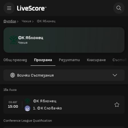
Футбол
Чехия
ФК Яблонец
ФК Яблонец
Чехия
Общ преглед
Програма
Резултати
Класиране
Състав
Всички Състезания
1ва Лига
ФК Яблонец
09 АВГ
15:00
1. ФК Словачко
Любим
Conference League Qualification