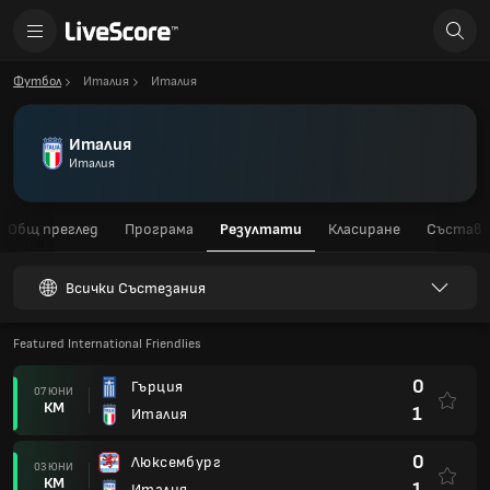
Футбол
Италия
Италия
Италия
Италия
Общ преглед
Програма
Резултати
Класиране
Състав
Всички Състезания
Featured International Friendlies
0
Гърция
07 ЮНИ
КМ
1
Италия
0
Люксембург
03 ЮНИ
КМ
1
Италия