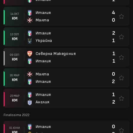
4
Италия
14 ОКТ
КМ
0
Малта
2
Италия
12 СЕП
КМ
1
Украйна
1
Северна Македония
09 СЕП
КМ
1
Италия
0
Малта
26 МАР
КМ
2
Италия
1
Италия
23 МАР
КМ
2
Англия
Finalissima 2022
0
Италия
01 ЮНИ
КМ