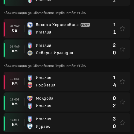
Квалификации за Свотовноте Първенство: УЕФА
1
Босна и Херцеговина
31 МАР
СД
1
Италия
2
Италия
26 МАР
КМ
0
Северна Ирландия
Квалификации за Свотовноте Първенство: УЕФА
1
Италия
16 НОЕ
КМ
4
Норвегия
0
Молдова
13 НОЕ
КМ
2
Италия
3
Италия
14 ОКТ
КМ
0
Израел