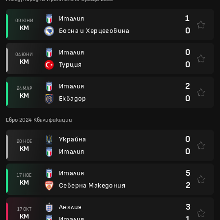
1
Италия
09 ЮНИ
КМ
0
Босна и Херцеговина
0
Италия
04 ЮНИ
КМ
0
Турция
2
Италия
24 МАР
КМ
0
Еквадор
Евро 2024 Квалификации
0
Украйна
20 НОЕ
КМ
0
Италия
5
Италия
17 НОЕ
КМ
2
Северна Македония
3
Англия
17 ОКТ
КМ
1
Италия